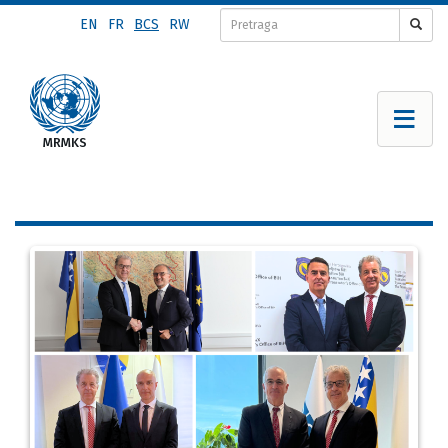
Skip
EN
FR
BCS
RW
to
main
content