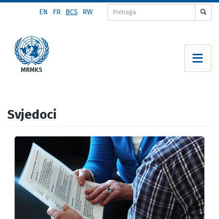
Skip
EN
FR
BCS
RW
to
main
content
Svjedoci