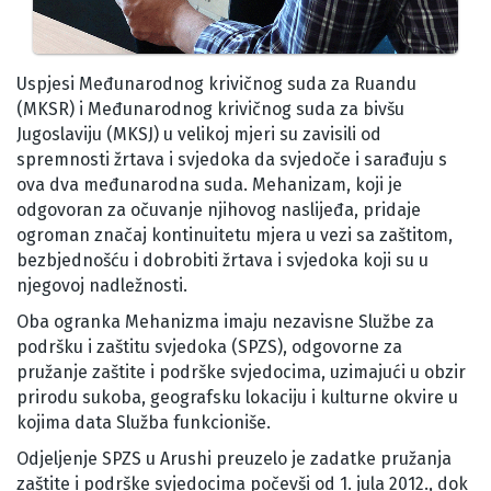
Uspjesi Međunarodnog krivičnog suda za Ruandu
(MKSR) i Međunarodnog krivičnog suda za bivšu
Jugoslaviju (MKSJ) u velikoj mjeri su zavisili od
spremnosti žrtava i svjedoka da svjedoče i sarađuju s
ova dva međunarodna suda. Mehanizam, koji je
odgovoran za očuvanje njihovog naslijeđa, pridaje
ogroman značaj kontinuitetu mjera u vezi sa zaštitom,
bezbjednošću i dobrobiti žrtava i svjedoka koji su u
njegovoj nadležnosti.
Oba ogranka Mehanizma imaju nezavisne Službe za
podršku i zaštitu svjedoka (SPZS), odgovorne za
pružanje zaštite i podrške svjedocima, uzimajući u obzir
prirodu sukoba, geografsku lokaciju i kulturne okvire u
kojima data Služba funkcioniše.
Odjeljenje SPZS u Arushi preuzelo je zadatke pružanja
zaštite i podrške svjedocima počevši od 1. jula 2012., dok