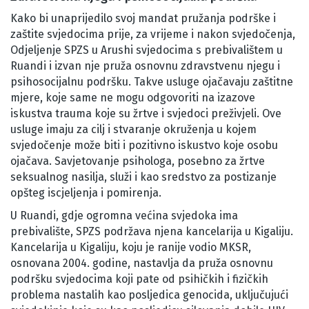
Kako bi unaprijedilo svoj mandat pružanja podrške i
zaštite svjedocima prije, za vrijeme i nakon svjedočenja,
Odjeljenje SPZS u Arushi svjedocima s prebivalištem u
Ruandi i izvan nje pruža osnovnu zdravstvenu njegu i
psihosocijalnu podršku. Takve usluge ojačavaju zaštitne
mjere, koje same ne mogu odgovoriti na izazove
iskustva trauma koje su žrtve i svjedoci preživjeli. Ove
usluge imaju za cilj i stvaranje okruženja u kojem
svjedočenje može biti i pozitivno iskustvo koje osobu
ojačava. Savjetovanje psihologa, posebno za žrtve
seksualnog nasilja, služi i kao sredstvo za postizanje
opšteg iscjeljenja i pomirenja.
U Ruandi, gdje ogromna većina svjedoka ima
prebivalište, SPZS podržava njena kancelarija u Kigaliju.
Kancelarija u Kigaliju, koju je ranije vodio MKSR,
osnovana 2004. godine, nastavlja da pruža osnovnu
podršku svjedocima koji pate od psihičkih i fizičkih
problema nastalih kao posljedica genocida, uključujući