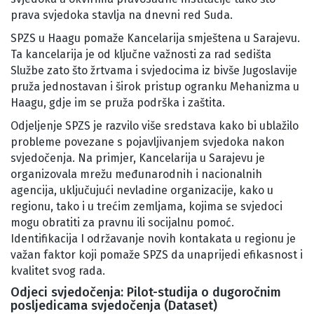
prava svjedoka stavlja na dnevni red Suda.
SPZS u Haagu pomaže Kancelarija smještena u Sarajevu.
Ta kancelarija je od ključne važnosti za rad sedišta
Službe zato što žrtvama i svjedocima iz bivše Jugoslavije
pruža jednostavan i širok pristup ogranku Mehanizma u
Haagu, gdje im se pruža podrška i zaštita.
Odjeljenje SPZS je razvilo više sredstava kako bi ublažilo
probleme povezane s pojavljivanjem svjedoka nakon
svjedočenja. Na primjer, Kancelarija u Sarajevu je
organizovala mrežu međunarodnih i nacionalnih
agencija, uključujući nevladine organizacije, kako u
regionu, tako i u trećim zemljama, kojima se svjedoci
mogu obratiti za pravnu ili socijalnu pomoć.
Identifikacija I održavanje novih kontakata u regionu je
važan faktor koji pomaže SPZS da unaprijedi efikasnost i
kvalitet svog rada.
Odjeci svjedočenja: Pilot-studija o dugoročnim
posljedicama svjedočenja (Dataset)