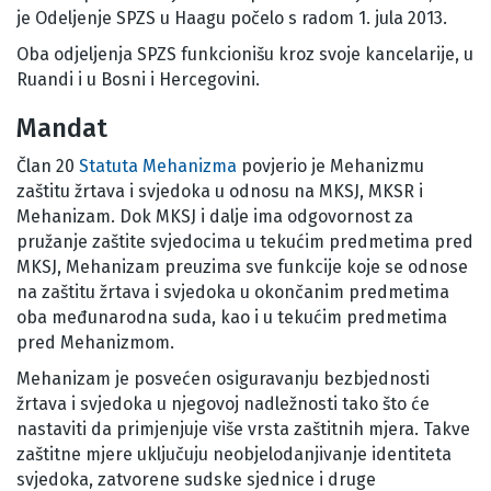
je Odeljenje SPZS u Haagu počelo s radom 1. jula 2013.
Oba odjeljenja SPZS funkcionišu kroz svoje kancelarije, u
Ruandi i u Bosni i Hercegovini.
Mandat
Član 20
Statuta Mehanizma
povjerio je Mehanizmu
zaštitu žrtava i svjedoka u odnosu na MKSJ, MKSR i
Mehanizam. Dok MKSJ i dalje ima odgovornost za
pružanje zaštite svjedocima u tekućim predmetima pred
MKSJ, Mehanizam preuzima sve funkcije koje se odnose
na zaštitu žrtava i svjedoka u okončanim predmetima
oba međunarodna suda, kao i u tekućim predmetima
pred Mehanizmom.
Mehanizam je posvećen osiguravanju bezbjednosti
žrtava i svjedoka u njegovoj nadležnosti tako što će
nastaviti da primjenjuje više vrsta zaštitnih mjera. Takve
zaštitne mjere uključuju neobjelodanjivanje identiteta
svjedoka, zatvorene sudske sjednice i druge