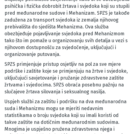
psihička i fizička dobrobit žrtava i svjedoka koji su stupili
pred međunarodne sudove i Mehanizam. SPZS je takođe
zadužena za transport svjedoka iz zemalja njihovog
prebivališta do sjedišta Mehanizma. Ova služba
obezbjeđuje pojavljivanje svjedoka pred Mehanizmom
tako što im pomaže u organizovanju svih detalja u vezi s
njihovom dostupnošću za svjedočenje, uključujući i
organizovanje putovanja.
SPZS primjenjuje pristup osjetljiv na pol za sve mjere
podrške i zaštite koje se primjenjuju na žrtve i svjedoke,
uključujući savjetovanje i pružanje zdravstvene zaštite
žrtvama i svjedocima. SPZS obraća posebnu pažnju na
slučajeve žrtava silovanja i seksualnog nasilja.
Uspjeh službi za zaštitu i podršku na dva međunarodna
suda i Mehanizmu mogu se mjeriti nedavnim
statistikama o broju svjedoka koji su imali koristi od
takve zaštite na dotičnim međunarodnim sudovima.
Mnogima je uspješno pružena zdravstvena njega i