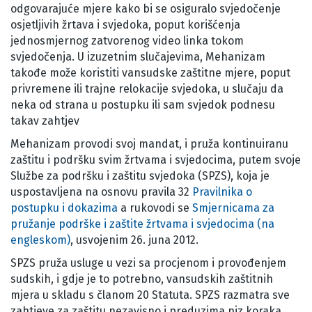
odgovarajuće mjere kako bi se osiguralo svjedočenje
osjetljivih žrtava i svjedoka, poput korišćenja
jednosmjernog zatvorenog video linka tokom
svjedočenja. U izuzetnim slučajevima, Mehanizam
takođe može koristiti vansudske zaštitne mjere, poput
privremene ili trajne relokacije svjedoka, u slučaju da
neka od strana u postupku ili sam svjedok podnesu
takav zahtjev
Mehanizam provodi svoj mandat, i pruža kontinuiranu
zaštitu i podršku svim žrtvama i svjedocima, putem svoje
Službe za podršku i zaštitu svjedoka (SPZS), koja je
uspostavljena na osnovu pravila 32
Pravilnika o
postupku i dokazima
a rukovodi se
Smjernicama za
pružanje podrške i zaštite žrtvama i svjedocima (na
engleskom)
, usvojenim 26. juna 2012.
SPZS pruža usluge u vezi sa procjenom i provođenjem
sudskih, i gdje je to potrebno, vansudskih zaštitnih
mjera u skladu s članom 20 Statuta. SPZS razmatra sve
zahtjeve za zaštitu nezavisno i preduzima niz koraka