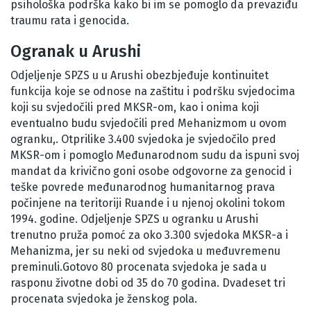
psihološka podrška kako bi im se pomoglo da prevaziđu
traumu rata i genocida.
Ogranak u Arushi
Odjeljenje SPZS u u Arushi obezbjeđuje kontinuitet
funkcija koje se odnose na zaštitu i podršku svjedocima
koji su svjedočili pred MKSR-om, kao i onima koji
eventualno budu svjedočili pred Mehanizmom u ovom
ogranku,. Otprilike 3.400 svjedoka je svjedočilo pred
MKSR-om i pomoglo Međunarodnom sudu da ispuni svoj
mandat da krivično goni osobe odgovorne za genocid i
teške povrede međunarodnog humanitarnog prava
počinjene na teritoriji Ruande i u njenoj okolini tokom
1994. godine. Odjeljenje SPZS u ogranku u Arushi
trenutno pruža pomoć za oko 3.300 svjedoka MKSR-a i
Mehanizma, jer su neki od svjedoka u međuvremenu
preminuli.Gotovo 80 procenata svjedoka je sada u
rasponu životne dobi od 35 do 70 godina. Dvadeset tri
procenata svjedoka je ženskog pola.