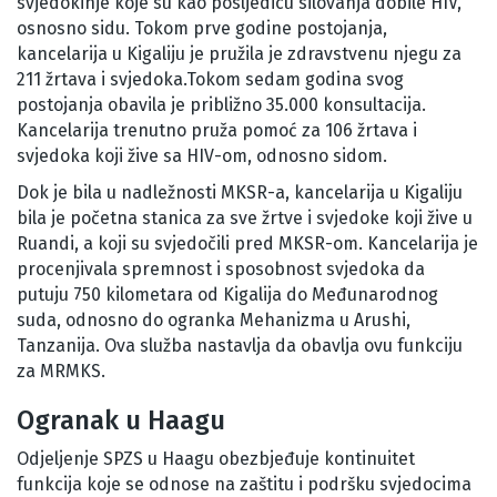
svjedokinje koje su kao posljedicu silovanja dobile HIV,
osnosno sidu. Tokom prve godine postojanja,
kancelarija u Kigaliju je pružila je zdravstvenu njegu za
211 žrtava i svjedoka.Tokom sedam godina svog
postojanja obavila je približno 35.000 konsultacija.
Kancelarija trenutno pruža pomoć za 106 žrtava i
svjedoka koji žive sa HIV-om, odnosno sidom.
Dok je bila u nadležnosti MKSR-a, kancelarija u Kigaliju
bila je početna stanica za sve žrtve i svjedoke koji žive u
Ruandi, a koji su svjedočili pred MKSR-om. Kancelarija je
procenjivala spremnost i sposobnost svjedoka da
putuju 750 kilometara od Kigalija do Međunarodnog
suda, odnosno do ogranka Mehanizma u Arushi,
Tanzanija. Ova služba nastavlja da obavlja ovu funkciju
za MRMKS.
Ogranak u Haagu
Odjeljenje SPZS u Haagu obezbjeđuje kontinuitet
funkcija koje se odnose na zaštitu i podršku svjedocima