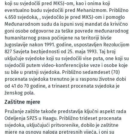
koji su svjedočili pred MKSJ-om, kao i onima koji
eventualno budu svjedočili pred Mehanizmom. Približno
4.650 svjedoka, , svjedočilo je pred MKSJ-om i pomoglo
Međunarodnom sudu da ispuni svoj mandat da krivično
goni osobe odgovorne za teške povrede međunarodnog
humanitarnog prava počinjene na teritoriji bivše
Jugoslavije nakon 1991. godine, uspostavljen Rezolucijom
827 Savjeta bezbjednosti od 25. maja 1993. Taj broj
uključuje svjedoke koji su svjedočili vise puta, one koji su
svjedočili putem video-konferencijske veze i osobe koje
su bile u pratnji svjedoka. Približno sedamdeset (70)
procenata svjedoka trenutno je u rasponu životne dobi
od 41 do 70 godine, a trinaest procenata svjedoka je
ženskog pola.
Zaštitne mjere
Pružanje zaštite takođe predstavlja ključni aspekt rada
Odeljenja SPZS u Haagu. Približno trideset procenata
svjedoka, uključujući pritvorenike, dobilo je zaštitne
mjere na osnovu naloga pretresnih vijeća, i oni su