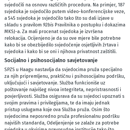
svjedočili na osnovu različitih procedura. Na primjer, 187
svjedoka je svjedočilo putem video-konferencijske veze,
a 545 svjedoka je svjedočilo tako što su dali izjave u
skladu s pravilom
92bis
Pravilnika o postupku i dokazima
MKSJ-a. Za mali procenat svjedoka je izvršena
relokacija. Ocijenjeno je da su ove mjere bile potrebne
kako bi se obezbijedilo svjedočenje osjetljivih žrtava i
svjedoka i kako bi se oni i njihova privatnost zaštitili.
Socijalno i psihosocijalno savjetovanje
SPZS u Haagu nastavlja da svjedocima pruža specijalno
za njih pripremljenu, praktičnu i psihosocijalnu podršku,
uključujući i savjetovanje. Služba funkcioniše uz
poštovanje najvišeg nivoa integriteta, nepristrasnosti i
povjerljivosti. Služba osigurava da su svjedoci upoznati s
svojim pravima i privilegijama, te da imaju jednak
pristup uslugama koje ova Služba pruža. Osim što
svjedocima neposredno pruža profesionalnu podršku
najviših standarda, Odeljenjenje se zalaže za potrebe
svjedoka u okvirima pravosudne institucije tako što