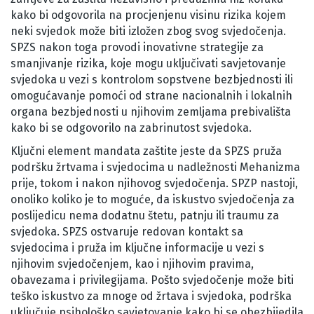
kako bi odgovorila na procjenjenu visinu rizika kojem
neki svjedok može biti izložen zbog svog svjedočenja.
SPZS nakon toga provodi inovativne strategije za
smanjivanje rizika, koje mogu uključivati savjetovanje
svjedoka u vezi s kontrolom sopstvene bezbjednosti ili
omogućavanje pomoći od strane nacionalnih i lokalnih
organa bezbjednosti u njihovim zemljama prebivališta
kako bi se odgovorilo na zabrinutost svjedoka.
Ključni element mandata zaštite jeste da SPZS pruža
podršku žrtvama i svjedocima u nadležnosti Mehanizma
prije, tokom i nakon njihovog svjedočenja. SPZP nastoji,
onoliko koliko je to moguće, da iskustvo svjedočenja za
poslijedicu nema dodatnu štetu, patnju ili traumu za
svjedoka. SPZS ostvaruje redovan kontakt sa
svjedocima i pruža im ključne informacije u vezi s
njihovim svjedočenjem, kao i njihovim pravima,
obavezama i privilegijama. Pošto svjedočenje može biti
teško iskustvo za mnoge od žrtava i svjedoka, podrška
uključuje psihološko savjetovanje kako bi se obezbijedila