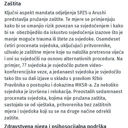
Zaštita
Ključni aspekt mandata odjeljenja SPZS u Arushi
predstavlja pružanje zaštite. Te mjere se primjenjuju
kako bi se umanjio rizik povezan sa svjedočenjem i kako
bi se obezbijedilo da iskustvo svjedočenja izazove što je
manje moguće trauma ili štete za svjedoke. Osamdeset
četiri procenata svjedoka, uključujući pritvorenike,
uživalo je zaštitne mjere koje su naložila pretresna vijeća
i oni su svjedočili na osnovu alternativnih procedura. Na
primjer, 77 svjedoka je svjedočilo putem video-
konferencijske veze, a jedanaest svjedoka je svjedočilo
tako što su dali izjave u skladu s pravilom
92bis
Pravilnika o postupku i dokazima MKSR-a. Za nekoliko
svjedoka je izvršena i relokacija. Preostalih sedamnaest
procenata svjedoka, kojima nije pružana zaštita,
sastojalo se od vještaka, pritvorenika bez zaštitnih
mjera i svjedoka koji su se na druge načine odrekli
zaštite.
Zdravstvena njega i psihosocijalna podrška