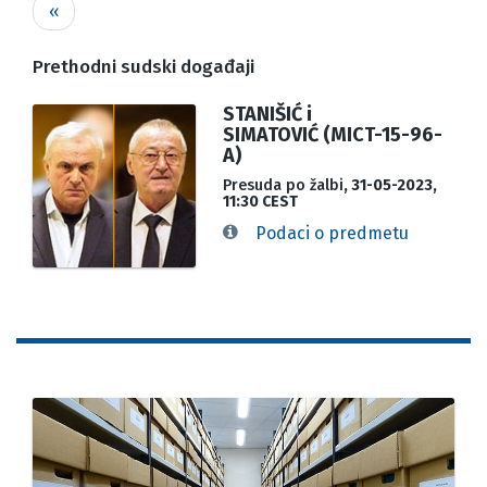
Pagination
Previous
‹‹
page
Prethodni sudski događaji
STANIŠIĆ i
SIMATOVIĆ (MICT-15-96-
A)
Presuda po žalbi
, 31-05-2023,
11:30 CEST
Podaci o predmetu