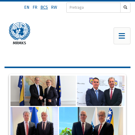
Skip
EN
FR
BCS
RW
to
main
content