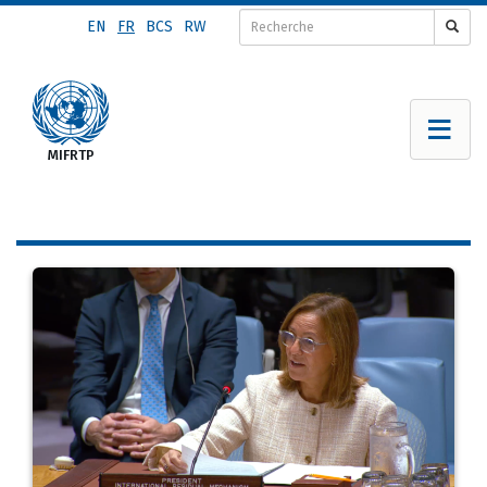
Aller
EN
FR
BCS
RW
au
contenu
principal