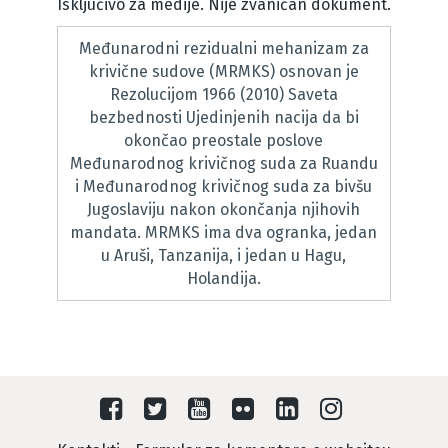
Isključivo za medije. Nije zvaničan dokument.
Međunarodni rezidualni mehanizam za
krivične sudove (MRMKS) osnovan je
Rezolucijom 1966 (2010) Saveta
bezbednosti Ujedinjenih nacija da bi
okončao preostale poslove
Međunarodnog krivičnog suda za Ruandu
i Međunarodnog krivičnog suda za bivšu
Jugoslaviju nakon okončanja njihovih
mandata. MRMKS ima dva ogranka, jedan
u Aruši, Tanzanija, i jedan u Hagu,
Holandija.