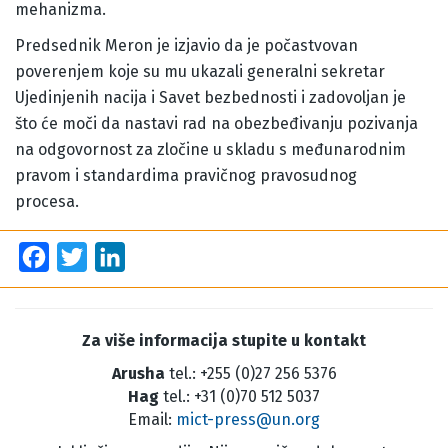
mehanizma.
Predsednik Meron je izjavio da je počastvovan
poverenjem koje su mu ukazali generalni sekretar
Ujedinjenih nacija i Savet bezbednosti i zadovoljan je
što će moči da nastavi rad na obezbeđivanju pozivanja
na odgovornost za zločine u skladu s međunarodnim
pravom i standardima pravičnog pravosudnog
procesa.
Facebook
Twitter
LinkedIn
Za više informacija stupite u kontakt
Arusha
tel.: +255 (0)27 256 5376
Hag
tel.: +31 (0)70 512 5037
Email:
mict-press@un.org