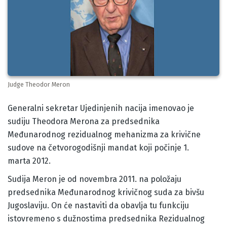
Judge Theodor Meron
Body
Generalni sekretar Ujedinjenih nacija imenovao je
sudiju Theodora Merona za predsednika
Međunarodnog rezidualnog mehanizma za krivične
sudove na četvorogodišnji mandat koji počinje 1.
marta 2012.
Sudija Meron je od novembra 2011. na položaju
predsednika Međunarodnog krivičnog suda za bivšu
Jugoslaviju. On će nastaviti da obavlja tu funkciju
istovremeno s dužnostima predsednika Rezidualnog