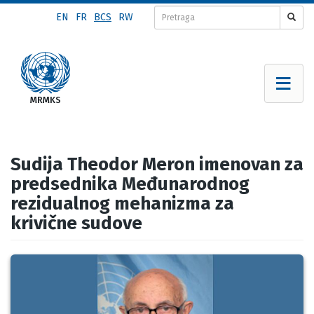
Skip
EN
FR
BCS
RW
to
main
content
Sudija Theodor Meron imenovan za
predsednika Međunarodnog
rezidualnog mehanizma za
krivične sudove