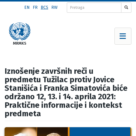
Skip
EN
FR
BCS
RW
to
main
content
Iznošenje završnih reči u
predmetu Tužilac protiv Jovice
Stanišića i Franka Simatovića biće
održano 12, 13. i 14. aprila 2021:
Praktične informacije i kontekst
predmeta