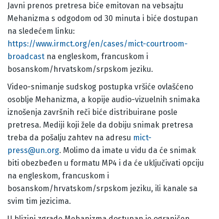
Javni prenos pretresa biće emitovan na vebsajtu
Mehanizma s odgodom od 30 minuta i biće dostupan
na sledećem linku:
https://www.irmct.org/en/cases/mict-courtroom-
broadcast
na engleskom, francuskom i
bosanskom/hrvatskom/srpskom jeziku.
Video-snimanje sudskog postupka vršiće ovlašćeno
osoblje Mehanizma, a kopije audio-vizuelnih snimaka
iznošenja završnih reči biće distribuirane posle
pretresa. Mediji koji žele da dobiju snimak pretresa
treba da pošalju zahtev na adresu
mict-
press@un.org
. Molimo da imate u vidu da će snimak
biti obezbeđen u formatu MP4 i da će uključivati opciju
na engleskom, francuskom i
bosanskom/hrvatskom/srpskom jeziku, ili kanale sa
svim tim jezicima.
U blizini zgrade Mehanizma dostupan je ograničen