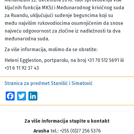
ključnih funkcija MKSJ i Međunarodnog krivičnog suda
za Ruandu, uključujući suđenje beguncima koji su
među najvišim rukovodiocima osumnjičenim da snose
najveću odgovornost za zločine iz nadležnosti ta dva
međunarodna suda.
Za više informacija, molimo da se obratite:
Heleni Eggleston, portparolu, na broj +31 70 512 5691 ili
+31 6 11 92 37 43
Stranica za predmet Stanišić i Simatović
Facebook
Twitter
LinkedIn
Za više informacija stupite u kontakt
Arusha
tel.: +255 (0)27 256 5376