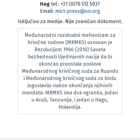
Hag
tel.: +31 (0)70 512 5037
Email:
mict-press@un.org
Isključivo za medije. Nije zvaničan dokument.
Međunarodni rezidualni mehanizam za
krivične sudove (MRMKS) osnovan je
Rezolucijom 1966 (2010) Saveta
bezbednosti Ujedinjenih nacija da bi
okončao preostale poslove
Međunarodnog krivičnog suda za Ruandu
i Međunarodnog krivičnog suda za bivšu
Jugoslaviju nakon okončanja njihovih
mandata. MRMKS ima dva ogranka, jedan
u Aruši, Tanzanija, i jedan u Hagu,
Holandija.