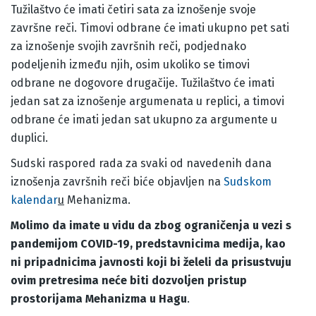
Tužilaštvo će imati četiri sata za iznošenje svoje
završne reči. Timovi odbrane će imati ukupno pet sati
za iznošenje svojih završnih reči, podjednako
podeljenih između njih, osim ukoliko se timovi
odbrane ne dogovore drugačije. Tužilaštvo će imati
jedan sat za iznošenje argumenata u replici, a timovi
odbrane će imati jedan sat ukupno za argumente u
duplici.
Sudski raspored rada za svaki od navedenih dana
iznošenja završnih reči biće objavljen na
Sudskom
kalendar
u
Mehanizma.
Molimo da imate u vidu da zbog ograničenja u vezi s
pandemijom COVID-19, predstavnicima medija, kao
ni pripadnicima javnosti koji bi želeli da prisustvuju
ovim pretresima neće biti dozvoljen pristup
prostorijama Mehanizma u Hagu
.