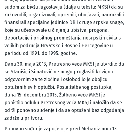
sudom za bivšu Jugoslaviju (dalje u tekstu: MKSJ) da su
rukovodili, organizovali, opremili, obučavali, naoružali i
finansirali specijalne jedinice DB i druge srpske snage,
koje su učestvovale u činjenju ubistva, progona,
deportacije i prisilnog premeštanja nesrpskih civila s
velikih područja Hrvatske i Bosne i Hercegovine u
periodu od 1991. do 1995. godine.
Dana 30. maja 2013, Pretresno veće MKSJ je utvrdilo da
se Stanišić i Simatović ne mogu proglasiti krivično
odgovornim za te zločine i oslobodilo je obojicu
optuženih svih optužbi. Posle žalbenog postupka,
dana 15. decembra 2015, Žalbeno veće MKSJ je
poništilo odluku Pretresnog veća MKSJ i naložilo da se
održi ponovno suđenje i da se optuženi bez odgađanja
zadrže u pritvoru.
Ponovno suđenje započelo je pred Mehanizmom 13.