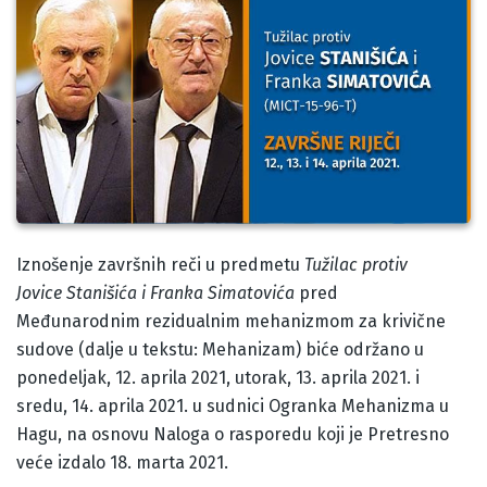
Body
Iznošenje završnih reči u predmetu
Tužilac protiv
Jovice Stanišića i Franka Simatovića
pred
Međunarodnim rezidualnim mehanizmom za krivične
sudove (dalje u tekstu: Mehanizam) biće održano u
ponedeljak, 12. aprila 2021, utorak, 13. aprila 2021. i
sredu, 14. aprila 2021. u sudnici Ogranka Mehanizma u
Hagu, na osnovu Naloga o rasporedu koji je Pretresno
veće izdalo 18. marta 2021.