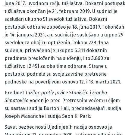
juna 2017. uvodnom rečju tužilaštva. Dokazni postupak
tužilaštva okončan je 21. februara 2019. U sudnici je
saslušan ukupno 51 svedok tužilaštva. Dokazni
postupak odbrane započeo je 18. juna 2019. i okončan
je 14. januara 2021, a u sudnici je saslušano ukupno 29
svedoka za obojicu optuženih. Tokom 228 dana
suđenja, prihvaćeno je ukupno 6.311 dokaznih
predmeta predloženih na suđenju, i to 3.860 za
tužilaštvo i 2.451 za oba tima odbrane. Strane u
postupku podnele su svoje završne pretresne
podneske na poverljivom osnovu 12. i 13. marta 2021.
Predmet
Tužilac protiv Jovice Stanišića i Franka
Simatovića
vođen je pred Pretresnim većem u čijem
su sastavu sudija Burton Hall, predsedavajući, sudija
Joseph Masanche i sudija Seon Ki Park.
Savet bezbednosti Ujedinjenih nacija osnovao je
Mehanizam 22. decembra 2010. radi sprovođenja više