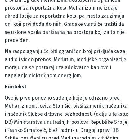
prostor za reportažna kola. Mehanizam ne izdaje
akreditacije za reportažna kola, pa mesta zauzimaju
oni koji prvi dođu do njih. Gradske vlasti će tražiti da
se uklone vozila parkirana na prostoru koji za to nije
predviđen.
Na raspolaganju će biti ograničen broj priključaka za
audio i video prenos. Međutim, medijske organizacije
moraju da se postaraju za adekvatne kablove i
napajanje električnom energijom.
Kontekst
Ovo je prvo ponovno suđenje koje je održano pred
Mehanizmom. Jovica Stanišić, bivši zamenik načelnika
i načelnik Službe državne bezbednosti (dalje u tekstu:
DB) Ministarstva unutrašnjih poslova Republike Srbije,
i Franko Simatović, bivši radnik u Drugoj upravi DB
Srbije, optuženi su pred Međunarodnim krivičnim