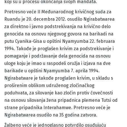
koji su u procesu okončanja svojih mandata.
Pretresno veće II Međunarodnog krivičnog suda za
Ruandu je 20. decembra 2012. osudilo Ngirabatwarea
za direktno i javno podstrekivanja na krivično delo
genocida na osnovu njegovog govora na barikadi na
putu Cyanika-Gisa u opštini Nyamyumba 22. februara
1994. Takođe je proglašen krivim za podstrekivanje i
pomaganje i podržavanje dela genocida na osnovu
uloge koju je imao u raspodeli oružja i izjava na dve
barikade u opštini Nyamyumba 7. aprila 1994.
Ngirabatware je takođe proglašen krivim, u skladu s
proširenim oblikom udruženog zločinačkog
poduhvata, za silovanje kao zločin protiv čovečnosti
na osnovu silovanja žena pripadnica plemena Tutsi od
strane pripadnika Interahamwe. Pretresno veće je
Ngirabatwarea osudilo na 35 godina zatvora.
Žalbeno veće je jednoglasno potvrdilo osuđujuću