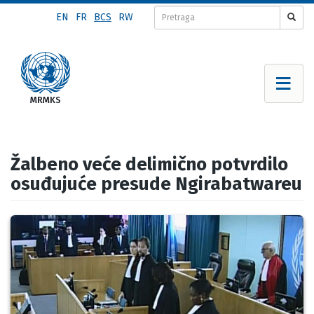
Skip
EN
FR
BCS
RW
to
main
content
Žalbeno veće delimično potvrdilo
osuđujuće presude Ngirabatwareu