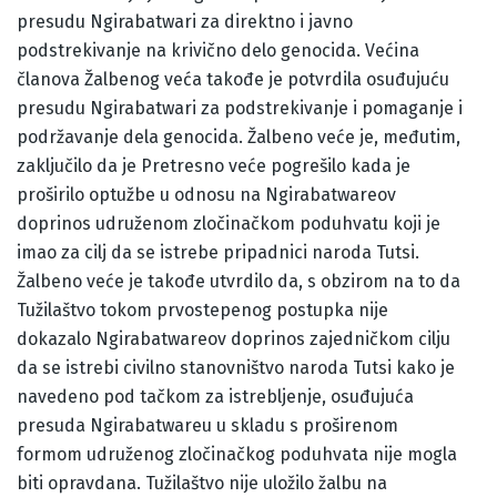
presudu Ngirabatwari za direktno i javno
podstrekivanje na krivično delo genocida. Većina
članova Žalbenog veća takođe je potvrdila osuđujuću
presudu Ngirabatwari za podstrekivanje i pomaganje i
podržavanje dela genocida. Žalbeno veće je, međutim,
zaključilo da je Pretresno veće pogrešilo kada je
proširilo optužbe u odnosu na Ngirabatwareov
doprinos udruženom zločinačkom poduhvatu koji je
imao za cilj da se istrebe pripadnici naroda Tutsi.
Žalbeno veće je takođe utvrdilo da, s obzirom na to da
Tužilaštvo tokom prvostepenog postupka nije
dokazalo Ngirabatwareov doprinos zajedničkom cilju
da se istrebi civilno stanovništvo naroda Tutsi kako je
navedeno pod tačkom za istrebljenje, osuđujuća
presuda Ngirabatwareu u skladu s proširenom
formom udruženog zločinačkog poduhvata nije mogla
biti opravdana. Tužilaštvo nije uložilo žalbu na