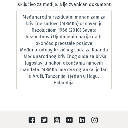
Isključivo za medije. Nije zvaničan dokument.
Međunarodni rezidualni mehanizam za
krivične sudove (MRMKS) osnovan je
Rezolucijom 1966 (2010) Saveta
bezbednosti Ujedinjenih nacija da bi
okončao preostale poslove
Međunarodnog krivičnog suda za Ruandu
i Međunarodnog krivičnog suda za bivšu
Jugoslaviju nakon okončanja njihovih
mandata. MRMKS ima dva ogranka, jedan
u Aruši, Tanzanija, i jedan u Hagu,
Holandija.