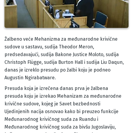
Body
Žalbeno veće Mehanizma za međunarodne krivične
sudove u sastavu, sudija Theodor Meron,
predsedavajući, sudija Bakone Justice Moloto, sudija
Christoph Flügge, sudija Burton Hall i sudija Liu Daqun,
danas je izreklo presudu po žalbi koju je podneo
Augustin Ngirabatware.
Presuda koja je izrečena danas prva je žalbena
presuda koju je izrekao Mehanizam za međunarodne
krivične sudove, kojeg je Savet bezbednosti
Ujedinjenih nacija osnovao kako bi preuzeo funkcije
Međunarodnog krivičnog suda za Ruandu i
Međunarodnog krivičnog suda za bivšu Jugoslaviju,