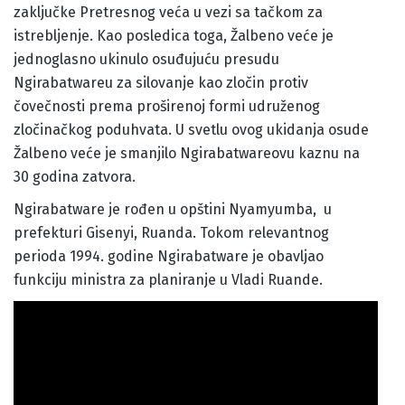
zaključke Pretresnog veća u vezi sa tačkom za
istrebljenje. Kao posledica toga, Žalbeno veće je
jednoglasno ukinulo osuđujuću presudu
Ngirabatwareu za silovanje kao zločin protiv
čovečnosti prema proširenoj formi udruženog
zločinačkog poduhvata. U svetlu ovog ukidanja osude
Žalbeno veće je smanjilo Ngirabatwareovu kaznu na
30 godina zatvora.
Ngirabatware je rođen u opštini Nyamyumba, u
prefekturi Gisenyi, Ruanda. Tokom relevantnog
perioda 1994. godine Ngirabatware je obavljao
funkciju ministra za planiranje u Vladi Ruande.