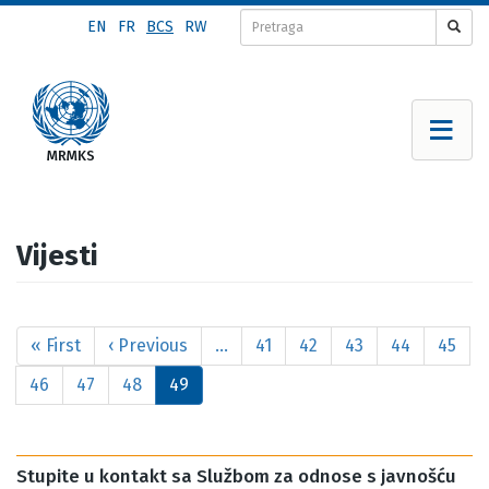
Skip
EN
FR
BCS
RW
to
main
content
Vijesti
Pagination
First
« First
Previous
‹ Previous
…
Page
41
Page
42
Page
43
Page
44
Page
45
page
page
Page
46
Page
47
Page
48
Current
49
page
Stupite u kontakt sa Službom za odnose s javnošću