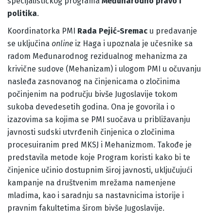
specijalističkog programa
Međunarodno pravo i
politika
.
Koordinatorka PMI
Rada Pejić-Sremac
u predavanje
se uključina
online
iz Haga i upoznala je učesnike sa
radom Međunarodnog rezidualnog mehanizma za
krivične sudove (Mehanizam) i ulogom PMI u očuvanju
nasleđa zasnovanog na činjenicama o zločinima
počinjenim na području bivše Jugoslavije tokom
sukoba devedesetih godina. Ona je govorila i o
izazovima sa kojima se PMI suočava u približavanju
javnosti sudski utvrđenih činjenica o zločinima
procesuiranim pred MKSJ i Mehanizmom. Takođe je
predstavila metode koje Program koristi kako bi te
činjenice učinio dostupnim široj javnosti, uključujući
kampanje na društvenim mrežama namenjene
mladima, kao i saradnju sa nastavnicima istorije i
pravnim fakultetima širom bivše Jugoslavije.