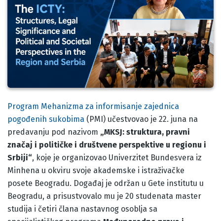
Body
Program Mehanizma za informisanje zajednica
pogođenih sukobima
(PMI) učestvovao je 22. juna na
predavanju pod nazivom
„MKSJ: struktura, pravni
značaj i političke i društvene perspektive u regionu i
Srbiji“
, koje je organizovao Univerzitet Bundesvera iz
Minhena u okviru svoje akademske i istraživačke
posete Beogradu. Događaj je održan u Gete institutu u
Beogradu, a prisustvovalo mu je 20 studenata master
studija i četiri člana nastavnog osoblja sa