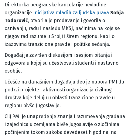
Direktorka beogradske kancelarije nevladine
organizacije
Inicijativa mladih za ljudska prava
Sofija
Todorović
, otvorila je predavanje i govorila o
osnivanju, radu i nasleđu MKSJ, načinima na koje se
njegov rad razume u Srbiji i širem regionu, kao i o
izazovima tranzicione pravde i politika sećanja.
Događaj je završen diskusijom i sesijom pitanja i
odgovora u kojoj su učestvovali studenti i nastavno
osoblje.
Učešće na današnjem događaju deo je napora PMI da
podrži projekte i aktivnosti organizacija civilnog
društva koje deluju u oblasti tranzicione pravde u
regionu bivše Jugoslavije.
Cilj PMI je unapređenje znanja i razumevanja građana
i zajednica u zemljama bivše Jugoslavije o zločinima
počinjenim tokom sukoba devedesetih godina, na