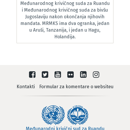
Međunarodnog krivičnog suda za Ruandu
i Međunarodnog krivičnog suda za bivšu
Jugoslaviju nakon okončanja njihovih
mandata. MRMKS ima dva ogranka, jedan
u Aruši, Tanzanija, i jedan u Hagu,
Holandija.
Kontakti
Formular za komentare o websiteu
Međunarodni krivični sud za Ruandu