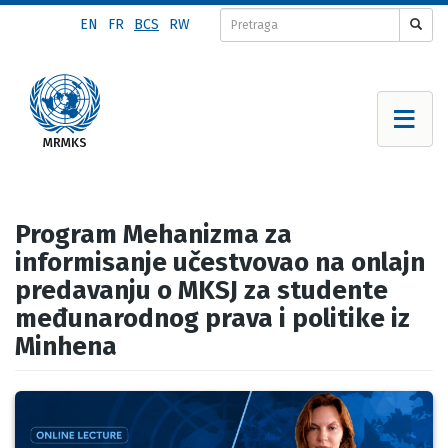
Skip
EN
FR
BCS
RW
to
main
content
Program Mehanizma za
informisanje učestvovao na onlajn
predavanju o MKSJ za studente
međunarodnog prava i politike iz
Minhena