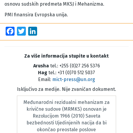
osnovu sudskih predmeta MKSJ i Mehanizma.
PMI finansira Evropska unija.
Facebook
Twitter
LinkedIn
Za više informacija stupite u kontakt
Arusha
tel.: +255 (0)27 256 5376
Hag
tel.: +31 (0)70 512 5037
Email:
mict-press@un.org
Isključivo za medije. Nije zvaničan dokument.
Međunarodni rezidualni mehanizam za
krivične sudove (MRMKS) osnovan je
Rezolucijom 1966 (2010) Saveta
bezbednosti Ujedinjenih nacija da bi
okončao preostale poslove