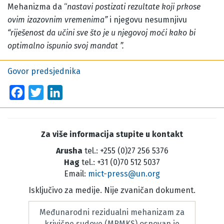
Mehanizma da “
nastavi postizati rezultate koji prkose
ovim izazovnim vremenima”
i njegovu nesumnjivu
“
riješenost da učini sve što je u njegovoj moći kako bi
optimalno ispunio svoj mandat ”.
Govor predsjednika
Facebook
Twitter
LinkedIn
Za više informacija stupite u kontakt
Arusha
tel.: +255 (0)27 256 5376
Hag
tel.: +31 (0)70 512 5037
Email:
mict-press@un.org
Isključivo za medije. Nije zvaničan dokument.
Međunarodni rezidualni mehanizam za
krivične sudove (MRMKS) osnovan je