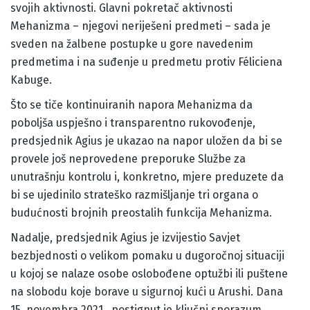
svojih aktivnosti. Glavni pokretač aktivnosti
Mehanizma – njegovi neriješeni predmeti – sada je
sveden na žalbene postupke u gore navedenim
predmetima i na suđenje u predmetu protiv Féliciena
Kabuge.
Što se tiče kontinuiranih napora Mehanizma da
poboljša uspješno i transparentno rukovođenje,
predsjednik Agius je ukazao na napor uložen da bi se
provele još neprovedene preporuke Službe za
unutrašnju kontrolu i, konkretno, mjere preduzete da
bi se ujedinilo strateško razmišljanje tri organa o
budućnosti brojnih preostalih funkcija Mehanizma.
Nadalje, predsjednik Agius je izvijestio Savjet
bezbjednosti o velikom pomaku u dugoročnoj situaciji
u kojoj se nalaze osobe oslobođene optužbi ili puštene
na slobodu koje borave u sigurnoj kući u Arushi. Dana
15. novembra 2021., postignut je ključni sporazum