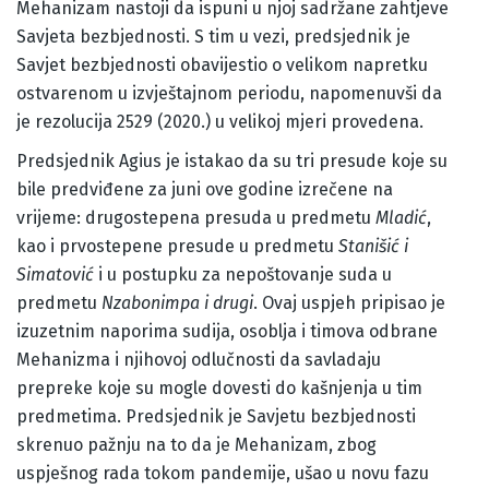
Mehanizam nastoji da ispuni u njoj sadržane zahtjeve
Savjeta bezbjednosti. S tim u vezi, predsjednik je
Savjet bezbjednosti obavijestio o velikom napretku
ostvarenom u izvještajnom periodu, napomenuvši da
je rezolucija 2529 (2020.) u velikoj mjeri provedena.
Predsjednik Agius je istakao da su tri presude koje su
bile predviđene za juni ove godine izrečene na
vrijeme: drugostepena presuda u predmetu
Mladić
,
kao i prvostepene presude u predmetu
Stanišić i
Simatović
i u postupku za nepoštovanje suda u
predmetu
Nzabonimpa i drugi
. Ovaj uspjeh pripisao je
izuzetnim naporima sudija, osoblja i timova odbrane
Mehanizma i njihovoj odlučnosti da savladaju
prepreke koje su mogle dovesti do kašnjenja u tim
predmetima. Predsjednik je Savjetu bezbjednosti
skrenuo pažnju na to da je Mehanizam, zbog
uspješnog rada tokom pandemije, ušao u novu fazu