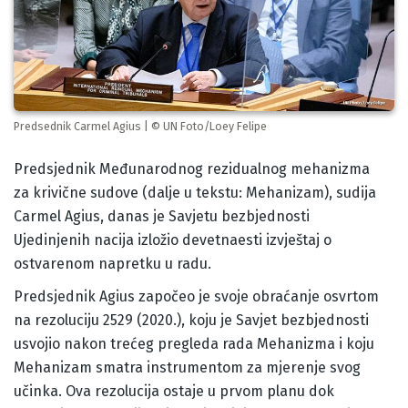
Predsednik Carmel Agius | © UN Foto/Loey Felipe
Body
Predsjednik Međunarodnog rezidualnog mehanizma
za krivične sudove (dalje u tekstu: Mehanizam), sudija
Carmel Agius, danas je Savjetu bezbjednosti
Ujedinjenih nacija izložio devetnaesti izvještaj o
ostvarenom napretku u radu.
Predsjednik Agius započeo je svoje obraćanje osvrtom
na rezoluciju 2529 (2020.), koju je Savjet bezbjednosti
usvojio nakon trećeg pregleda rada Mehanizma i koju
Mehanizam smatra instrumentom za mjerenje svog
učinka. Ova rezolucija ostaje u prvom planu dok