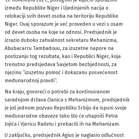
između Republike Niger i Ujedinjenih nacija o
relokaciji svih devet osoba na teritoriju Republike
Niger. Ovaj sporazum je već proveden u vezi s osam
od devet osoba na koje se odnosi. Predsjednik je
izrazio duboku zahvalnost sekretaru Mehanizma,
Abubacarru Tambadouu, za izuzetne napore na
postizanju tog rezultata, kao i Republici Niger, koja
trenutno predsjedava Savjetom bezbjednosti, za
njezinu “izuzetnu pomoć i dokazanu posvećenost
međunarodnoj pravdi”.
Na kraju, govoreći o potrebi za kontinuiranom
saradnjom država članica s Mehanizmom, predsjednik
je još jednom pozvao Republiku Srbiju da ispuni svoje
međunarodne obaveze tako što će uhapsiti Petra
Jojića i Vjericu Radetu i prebaciti ih na Mehanizam
.
U zaključku, predsjednik Agius je naglasio odlučnost