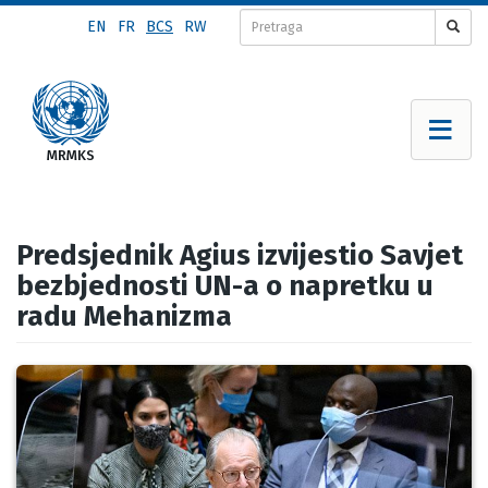
Skip
EN
FR
BCS
RW
to
main
content
Predsjednik Agius izvijestio Savjet
bezbjednosti UN-a o napretku u
radu Mehanizma