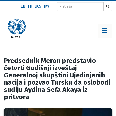
Skip
EN
FR
BCS
RW
to
main
content
Predsednik Meron predstavio
četvrti Godišnji izveštaj
Generalnoj skupštini Ujedinjenih
nacija i pozvao Tursku da oslobodi
sudiju Aydina Sefa Akaya iz
pritvora