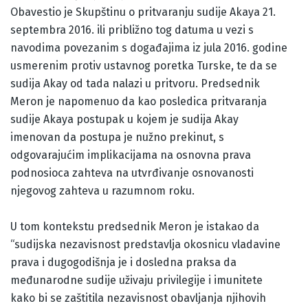
Obavestio je Skupštinu o pritvaranju sudije Akaya 21.
septembra 2016. ili približno tog datuma u vezi s
navodima povezanim s događajima iz jula 2016. godine
usmerenim protiv ustavnog poretka Turske, te da se
sudija Akay od tada nalazi u pritvoru. Predsednik
Meron je napomenuo da kao posledica pritvaranja
sudije Akaya postupak u kojem je sudija Akay
imenovan da postupa je nužno prekinut, s
odgovarajućim implikacijama na osnovna prava
podnosioca zahteva na utvrđivanje osnovanosti
njegovog zahteva u razumnom roku.
U tom kontekstu predsednik Meron je istakao da
“sudijska nezavisnost predstavlja okosnicu vladavine
prava i dugogodišnja je i dosledna praksa da
međunarodne sudije uživaju privilegije i imunitete
kako bi se zaštitila nezavisnost obavljanja njihovih