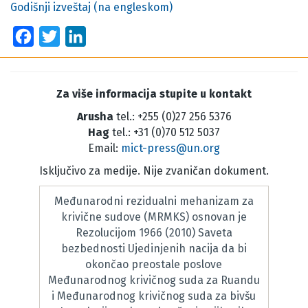
Godišnji izveštaj (na engleskom)
Facebook
Twitter
LinkedIn
Za više informacija stupite u kontakt
Arusha
tel.: +255 (0)27 256 5376
Hag
tel.: +31 (0)70 512 5037
Email:
mict-press@un.org
Isključivo za medije. Nije zvaničan dokument.
Međunarodni rezidualni mehanizam za
krivične sudove (MRMKS) osnovan je
Rezolucijom 1966 (2010) Saveta
bezbednosti Ujedinjenih nacija da bi
okončao preostale poslove
Međunarodnog krivičnog suda za Ruandu
i Međunarodnog krivičnog suda za bivšu