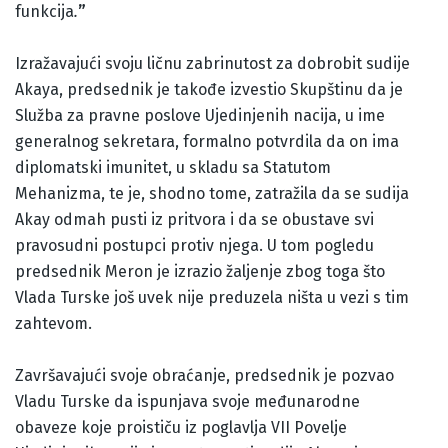
funkcija
.
”
Izražavajući svoju ličnu zabrinutost za dobrobit sudije
Akaya, predsednik je takođe izvestio Skupštinu da je
Služba za pravne poslove Ujedinjenih nacija, u ime
generalnog sekretara, formalno potvrdila da on ima
diplomatski imunitet, u skladu sa Statutom
Mehanizma, te je, shodno tome, zatražila da se sudija
Akay odmah pusti iz pritvora i da se obustave svi
pravosudni postupci protiv njega. U tom pogledu
predsednik Meron je izrazio žaljenje zbog toga što
Vlada Turske još uvek nije preduzela ništa u vezi s tim
zahtevom.
Završavajući svoje obraćanje, predsednik je pozvao
Vladu Turske da ispunjava svoje međunarodne
obaveze koje proističu iz poglavlja VII Povelje