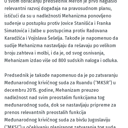
U svom obraćanju predsednik Meron je prvo naglasio
relevantni razvoj događaja na pravosudnom planu,
ističući da su u nadležnosti Mehanizma ponovljeno
suđenje u postupku protiv Jovice Stanišića i Franka
Simatovića i žalbe u postupcima protiv Radovana
Karadžića i Vojislava Šešelja. Takođe je napomenuo da
sudije Mehanizma nastavljaju da rešavaju po velikom
broju zahteva i molbi, i da je, od svog osnivanja,
Mehanizam izdao više od 800 sudskih naloga i odluka.
Predsednik je takođe napomenuo da je po zatvaranju
Međunarodnog krivičnog suda za Ruandu (“MKSR”) u
decembru 2015. godine, Mehanizam preuzeo
nadležnost nad svim preostalim funkcijama tog
međunarodnog suda, dok se nastavljaju pripreme za
prenos relevantnih preostalih funkcija
Međunarodnog krivičnog suda za bivšu Jugoslaviju
(“MKSJ”) u očekivanju planiranog zatvaranja tog suda