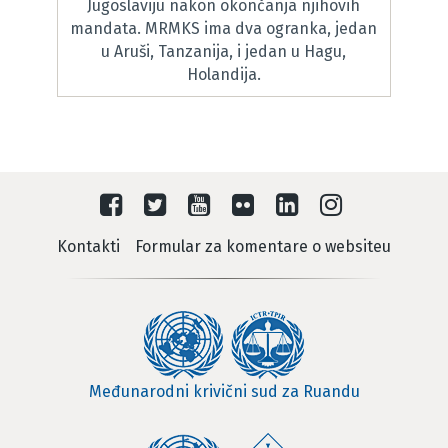
Jugoslaviju nakon okončanja njihovih
mandata. MRMKS ima dva ogranka, jedan
u Aruši, Tanzanija, i jedan u Hagu,
Holandija.
Kontakti
Formular za komentare o websiteu
Međunarodni krivični sud za Ruandu