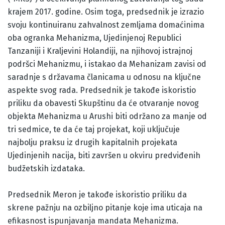
krajem 2017. godine. Osim toga, predsednik je izrazio
svoju kontinuiranu zahvalnost zemljama domaćinima
oba ogranka Mehanizma, Ujedinjenoj Republici
Tanzaniji i Kraljevini Holandiji, na njihovoj istrajnoj
podršci Mehanizmu, i istakao da Mehanizam zavisi od
saradnje s državama članicama u odnosu na ključne
aspekte svog rada. Predsednik je takođe iskoristio
priliku da obavesti Skupštinu da će otvaranje novog
objekta Mehanizma u Arushi biti održano za manje od
tri sedmice, te da će taj projekat, koji uključuje
najbolju praksu iz drugih kapitalnih projekata
Ujedinjenih nacija, biti završen u okviru predviđenih
budžetskih izdataka.
Predsednik Meron je takođe iskoristio priliku da
skrene pažnju na ozbiljno pitanje koje ima uticaja na
efikasnost ispunjavanja mandata Mehanizma.