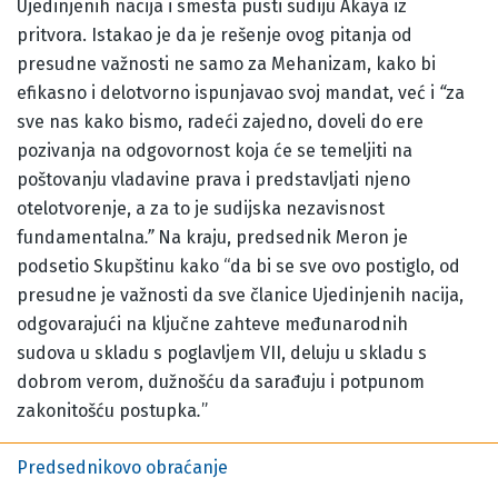
Ujedinjenih nacija i smesta pusti sudiju Akaya iz
pritvora. Istakao je da je rešenje ovog pitanja od
presudne važnosti ne samo za Mehanizam, kako bi
efikasno i delotvorno ispunjavao svoj mandat, već i
“
za
sve nas kako bismo, radeći zajedno, doveli do ere
pozivanja na odgovornost koja će se temeljiti na
poštovanju vladavine prava i predstavljati njeno
otelotvorenje, a za to je sudijska nezavisnost
fundamentalna
.”
Na kraju, predsednik Meron je
podsetio Skupštinu kako “da bi se sve ovo postiglo, od
presudne je važnosti da sve članice Ujedinjenih nacija,
odgovarajući na ključne zahteve međunarodnih
sudova u skladu s poglavljem VII, deluju u skladu s
dobrom verom, dužnošću da sarađuju i potpunom
zakonitošću postupka
.
”
Predsednikovo obraćanje