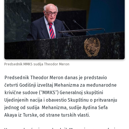
Predsednik MMKS sudija Theodor Meron
Body
Predsednik Theodor Meron danas je predstavio
četvrti Godišnji izveštaj Mehanizma za međunarodne
krivične sudove (“MMKS”) Generalnoj skupštini
Ujedinjenih nacija i obavestio Skupštinu o pritvaranju
jednog od sudija Mehanizma, sudije Aydina Sefa
Akaya iz Turske, od strane turskih vlasti.