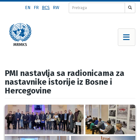
Skip
EN
FR
BCS
RW
to
main
content
PMI nastavlja sa radionicama za
nastavnike istorije iz Bosne i
Hercegovine