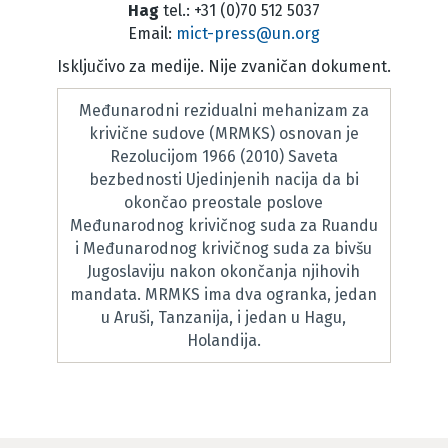
Hag
tel.: +31 (0)70 512 5037
Email:
mict-press@un.org
Isključivo za medije. Nije zvaničan dokument.
Međunarodni rezidualni mehanizam za
krivične sudove (MRMKS) osnovan je
Rezolucijom 1966 (2010) Saveta
bezbednosti Ujedinjenih nacija da bi
okončao preostale poslove
Međunarodnog krivičnog suda za Ruandu
i Međunarodnog krivičnog suda za bivšu
Jugoslaviju nakon okončanja njihovih
mandata. MRMKS ima dva ogranka, jedan
u Aruši, Tanzanija, i jedan u Hagu,
Holandija.