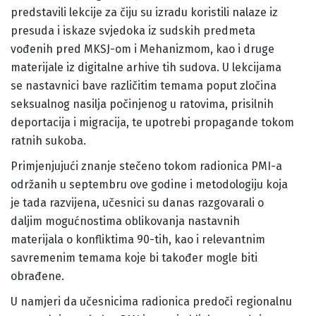
predstavili lekcije za čiju su izradu koristili nalaze iz
presuda i iskaze svjedoka iz sudskih predmeta
vođenih pred MKSJ-om i Mehanizmom, kao i druge
materijale iz digitalne arhive tih sudova. U lekcijama
se nastavnici bave različitim temama poput zločina
seksualnog nasilja počinjenog u ratovima, prisilnih
deportacija i migracija, te upotrebi propagande tokom
ratnih sukoba.
Primjenjujući znanje stečeno tokom radionica PMI-a
održanih u septembru ove godine i metodologiju koja
je tada razvijena, učesnici su danas razgovarali o
daljim mogućnostima oblikovanja nastavnih
materijala o konfliktima 90-tih, kao i relevantnim
savremenim temama koje bi također mogle biti
obrađene.
U namjeri da učesnicima radionica predoči regionalnu