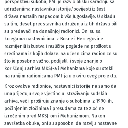
perspektivu sukoba, PMI je razvio blisku saradnju sa
udruženjima nastavnika istorije/povijesti iz šest
država nastalih raspadom bivše Jugoslavije. U skladu
sa tim, deset predstavnika udruženja iz tih država bili
su predavači na današnjoj radionici. Oni su sa
kolegama nastavnicima iz Bosne i Hercegovine
razmijenili iskustva i različite poglede na prošlost u
sredinama iz kojih dolaze. Sa učesnicima radionice su,
što je posebno važno, podijelili i svoje znanje o
korišćenju arhiva MKSJ-a i Mehanizma koje su stekli
na ranijim radionicama PMI-ja u okviru ovog projekta.
Kroz ovakve radionice, nastavnici istorije ne samo da
unaprijeđuju svoje vještine u istraživanju sudskih
arhiva, već i proširuju znanje o sukobima iz 1990-ih,
počinjenim zločinima i presudama za te zločine
izrečenim pred MKSJ-om i Mehanizmom. Nakon
završetka obuke, oni su sposobni da razviju nastavne