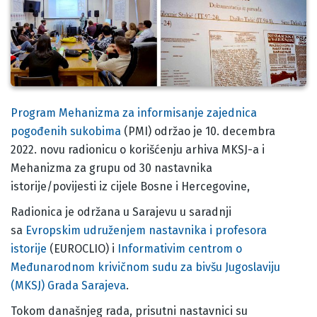
Body
Program Mehanizma za informisanje zajednica
pogođenih sukobima
(PMI) održao je 10. decembra
2022. novu radionicu o korišćenju arhiva MKSJ-a i
Mehanizma za grupu od 30 nastavnika
istorije/povijesti iz cijele Bosne i Hercegovine,
Radionica je održana u Sarajevu u saradnji
sa
Evropskim udruženjem nastavnika i profesora
istorije
(EUROCLIO) i
Informativim centrom o
Međunarodnom krivičnom sudu za bivšu Jugoslaviju
(MKSJ) Grada Sarajeva
.
Tokom današnjeg rada, prisutni nastavnici su