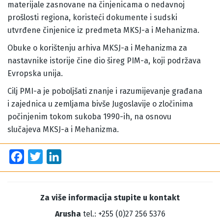
materijale zasnovane na činjenicama o nedavnoj
prošlosti regiona, koristeći dokumente i sudski
utvrđene činjenice iz predmeta MKSJ-a i Mehanizma.
Obuke o korištenju arhiva MKSJ-a i Mehanizma za
nastavnike istorije čine dio šireg PIM-a, koji podržava
Evropska unija.
Cilj PMI-a je poboljšati znanje i razumijevanje građana
i zajednica u zemljama bivše Jugoslavije o zločinima
počinjenim tokom sukoba 1990-ih, na osnovu
slučajeva MKSJ-a i Mehanizma.
Facebook
Twitter
LinkedIn
Za više informacija stupite u kontakt
Arusha
tel.: +255 (0)27 256 5376