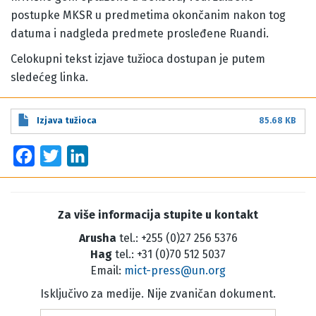
postupke MKSR u predmetima okončanim nakon tog
datuma i nadgleda predmete prosleđene Ruandi.
Celokupni tekst izjave tužioca dostupan je putem
sledećeg linka.
Izjava tužioca
85.68 KB
Facebook
Twitter
LinkedIn
Za više informacija stupite u kontakt
Arusha
tel.: +255 (0)27 256 5376
Hag
tel.: +31 (0)70 512 5037
Email:
mict-press@un.org
Isključivo za medije. Nije zvaničan dokument.