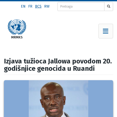
Skip
EN
FR
BCS
RW
to
main
content
Izjava tužioca Jallowa povodom 20.
godišnjice genocida u Ruandi