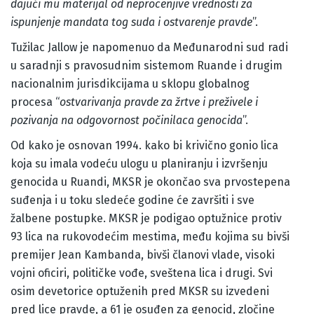
dajući mu materijal od neprocenjive vrednosti za
ispunjenje mandata tog suda i ostvarenje pravde
”.
Tužilac Jallow je napomenuo da Međunarodni sud radi
u saradnji s pravosudnim sistemom Ruande i drugim
nacionalnim jurisdikcijama u sklopu globalnog
procesa “
ostvarivanja pravde za žrtve i preživele i
pozivanja na odgovornost počinilaca genocida
”.
Od kako je osnovan 1994. kako bi krivično gonio lica
koja su imala vodeću ulogu u planiranju i izvršenju
genocida u Ruandi, MKSR je okončao sva prvostepena
suđenja i u toku sledeće godine će završiti i sve
žalbene postupke. MKSR je podigao optužnice protiv
93 lica na rukovodećim mestima, među kojima su bivši
premijer Jean Kambanda, bivši članovi vlade, visoki
vojni oficiri, političke vođe, sveštena lica i drugi. Svi
osim devetorice optuženih pred MKSR su izvedeni
pred lice pravde, a 61 je osuđen za genocid, zločine