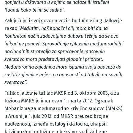
gonjeni u državama u kojima se nalaze ili izručeni
Ruandi kako bi im se sudilo
”.
Zaključujući svoj govor u vezi s budućnošću g. Jallow je
rekao
“Međutim, naš konačni cilj mora biti da na
konkretan način zadovoljimo duboku težnju da se ovo
‘nikad ne ponovi’. Sprovođenje efikasnih međunarodnih i
nacionalnih strategija za sprečavanje masovnih
zverstava mora predstavljati globalni prioritet.
Međunarodna zajednica mora ispuniti svoju obavezu da
zaštiti zajednice koje su u opasnosti od takvih masovnih
zverstava”.
Tužilac Jallow je tužilac MKSR od 3. oktobra 2003, a za
tužioca MMKS je imenovan 1. marta 2012. Ogranak
Mehanizma za međunarodne krivične sudove (MMKS)
u Arushi je 1. jula 2012. od MKSR preuzeo brojne
nadležnosti, između ostalog i da locira, uhapsi i
krivično goni optužene u bekstvu, vodi žalbene