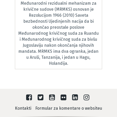
Međunarodni rezidualni mehanizam za
krivične sudove (MRMKS) osnovan je
Rezolucijom 1966 (2010) Saveta
bezbednosti Ujedinjenih nacija da bi
okončao preostale poslove
Međunarodnog krivičnog suda za Ruandu
i Međunarodnog krivičnog suda za bivšu
Jugoslaviju nakon okončanja njihovih
mandata. MRMKS ima dva ogranka, jedan
u Aruši, Tanzanija, i jedan u Hagu,
Holandija.
Kontakti
Formular za komentare o websiteu