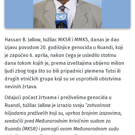
Body
Hassan B. Jallow, tužilac MKSR i MMKS, danas je dao
izjavu povodom 20. godišnjice genocida u Ruandi, koji
je započeo 6. aprila, nakon čega je usledilo stotinu
dana tokom kojih je, prema izveštajima ubijeno milion
ljudi zbog toga što su bili pripadnici plemena Tutsi ili
drugih etničkih grupa koji su se usprotivili ubistvima
nevinih žrtava.
Odajući počast žrtvama i preživelima genocida u
Ruandi, tužilac Jallow je izrazio svoju “
zahvalnost
hiljadama preživelih koji su, uprkos brojnim izazovima,
svedočili pred Međunarodnim krivičnim sudom za
Ruandu (MKSR) i pomogli ovom Međunarodnom sudu