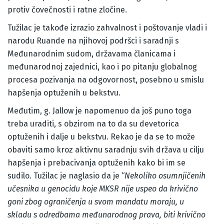
protiv čovečnosti i ratne zločine.
Tužilac je takođe izrazio zahvalnost i poštovanje vladi i
narodu Ruande na njihovoj podršci i saradnji s
Međunarodnim sudom, državama članicama i
međunarodnoj zajednici, kao i po pitanju globalnog
procesa pozivanja na odgovornost, posebno u smislu
hapšenja optuženih u bekstvu.
Međutim, g. Jallow je napomenuo da još puno toga
treba uraditi, s obzirom na to da su devetorica
optuženih i dalje u bekstvu. Rekao je da se to može
obaviti samo kroz aktivnu saradnju svih država u cilju
hapšenja i prebacivanja optuženih kako bi im se
sudilo. Tužilac je naglasio da je “
Nekoliko osumnjičenih
učesnika u genocidu koje MKSR nije uspeo da krivično
goni zbog ograničenja u svom mandatu moraju, u
skladu s odredbama međunarodnog prava, biti krivično