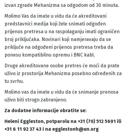
izvan zgrade Mehanizma sa odgodom od 30 minuta.
Molimo Vas da imate u vidu da će akreditovani
predstavnici medija koji žele snimati odgođen
prijenos pretresa u na raspolaganju imati ograničen
broj priključaka. Novinari koji namjeravaju da se
priključe na odgođeni prijenos pretresa treba da
ponesu kompatibilnu opremu i BNC kabl.
Druge akreditovane osobe pretres će moći da prate
uživo iz prostorija Mehanizma posebno određenih za
tu svrhu.
Molimo vas da imate u vidu da će snimanje prenosa
uživo biti strogo zabranjeno.
Za dodatne informacije obratite se:
Heleni Eggleston, potparolu na +31 (70) 512 5691 ili
+31 6 11 92 37 43 i na egglestonh@un.org