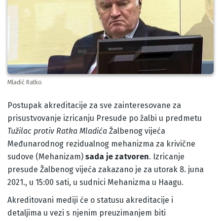
Mladić Ratko
Body
Postupak akreditacije za sve zainteresovane za
prisustvovanje izricanju Presude po žalbi u predmetu
Tužilac protiv Ratka Mladića
Žalbenog vijeća
Međunarodnog rezidualnog mehanizma za krivične
sudove (Mehanizam)
sada je zatvoren
. Izricanje
presude Žalbenog vijeća zakazano je za utorak 8. juna
2021., u 15:00 sati, u sudnici Mehanizma u Haagu.
Akreditovani mediji će o statusu akreditacije i
detaljima u vezi s njenim preuzimanjem biti