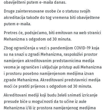
obaviješteni putem e-maila danas.
Druge zainteresovane osobe će o statusu svojih
akreditacija takođe do tog vremena biti obaviještene
putem e-maila.
Pretres će, podsjećamo, biti emitovan na web stranici
Mehanizma s odgodom od 30 minuta.
Zbog ograničenja u vezi s pandemijom COVID-19 koja
su na snazi u zgradi Mehanizma, raspoloživi prostor
namijenjen akreditovanim predstavnicima medija
veoma je ograničen i uključuje pristup auli Mehanizma
i prostoru posebno namijenjenom medijima izvan
zgrade Mehanizma. Akreditovani predstavnici medija
moći će pratiti prijenos s odgodom od 30 minuta.
Akreditovani mediji koji budu želeli snimati izricanje
presude biće u mogućnosti da to učine iz aule
Mehanizma i/ili iz prostora namijenjenog medijima