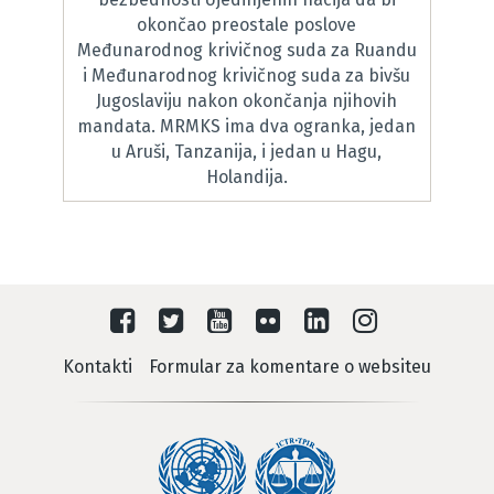
okončao preostale poslove
Međunarodnog krivičnog suda za Ruandu
i Međunarodnog krivičnog suda za bivšu
Jugoslaviju nakon okončanja njihovih
mandata. MRMKS ima dva ogranka, jedan
u Aruši, Tanzanija, i jedan u Hagu,
Holandija.
Kontakti
Formular za komentare o websiteu