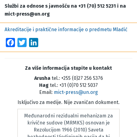
Službi za odnose s javnošću na +31 (70) 512 5231 i na
mict-press@un.org
Akreditacije i praktične informacije o predmetu Mladić
Facebook
Twitter
LinkedIn
Za više informacija stupite u kontakt
Arusha
tel.: +255 (0)27 256 5376
Hag
tel.: +31 (0)70 512 5037
Email:
mict-press@un.org
Isključivo za medije. Nije zvaničan dokument.
Međunarodni rezidualni mehanizam za
krivične sudove (MRMKS) osnovan je
Rezolucijom 1966 (2010) Saveta
bezbednosti Ujedinjenih nacija da bi