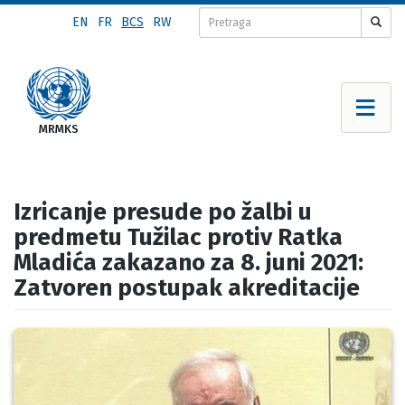
Skip
EN
FR
BCS
RW
to
main
content
Izricanje presude po žalbi u
predmetu Tužilac protiv Ratka
Mladića zakazano za 8. juni 2021:
Zatvoren postupak akreditacije