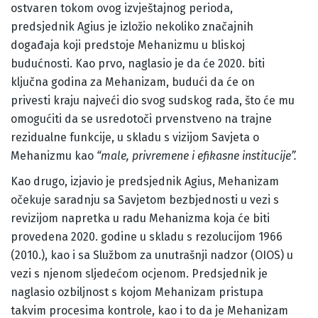
ostvaren tokom ovog izvještajnog perioda,
predsjednik Agius je izložio nekoliko značajnih
događaja koji predstoje Mehanizmu u bliskoj
budućnosti. Kao prvo, naglasio je da će 2020. biti
ključna godina za Mehanizam, budući da će on
privesti kraju najveći dio svog sudskog rada, što će mu
omogućiti da se usredotoči prvenstveno na trajne
rezidualne funkcije, u skladu s vizijom Savjeta o
Mehanizmu kao
“male, privremene i efikasne institucije”.
Kao drugo, izjavio je predsjednik Agius, Mehanizam
očekuje saradnju sa Savjetom bezbjednosti u vezi s
revizijom napretka u radu Mehanizma koja će biti
provedena 2020. godine u skladu s rezolucijom 1966
(2010.), kao i sa Službom za unutrašnji nadzor (OIOS) u
vezi s njenom sljedećom ocjenom. Predsjednik je
naglasio ozbiljnost s kojom Mehanizam pristupa
takvim procesima kontrole, kao i to da je Mehanizam