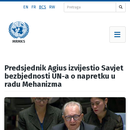
Skip
EN
FR
BCS
RW
to
main
content
Predsjednik Agius izvijestio Savjet
bezbjednosti UN-a o napretku u
radu Mehanizma