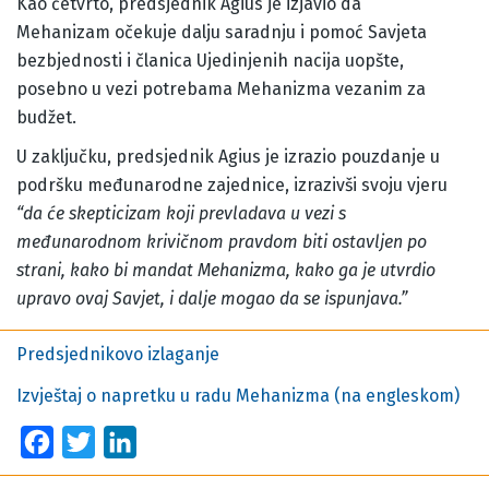
Kao četvrto, predsjednik Agius je izjavio da
Mehanizam očekuje dalju saradnju i pomoć Savjeta
bezbjednosti i članica Ujedinjenih nacija uopšte,
posebno u vezi potrebama Mehanizma vezanim za
budžet.
U zaključku, predsjednik Agius je izrazio pouzdanje u
podršku međunarodne zajednice, izrazivši svoju vjeru
“da će skepticizam koji prevladava u vezi s
međunarodnom krivičnom pravdom biti ostavljen po
strani, kako bi mandat Mehanizma, kako ga je utvrdio
upravo ovaj Savjet, i dalje mogao da se ispunjava.”
Predsjednikovo izlaganje
Izvještaj o napretku u radu Mehanizma (na engleskom)
Facebook
Twitter
LinkedIn