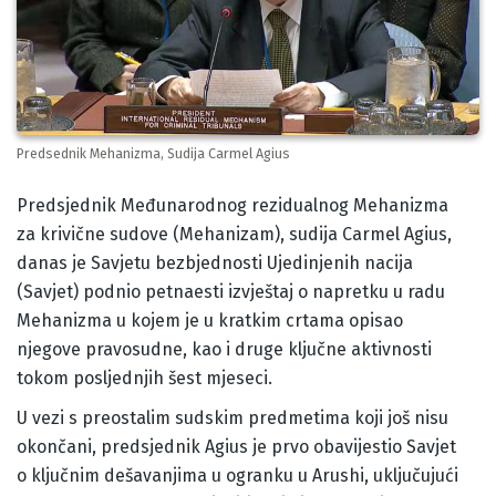
Predsednik Mehanizma, Sudija Carmel Agius
Body
Predsjednik Međunarodnog rezidualnog Mehanizma
za krivične sudove (Mehanizam), sudija Carmel Agius,
danas je Savjetu bezbjednosti Ujedinjenih nacija
(Savjet) podnio petnaesti izvještaj o napretku u radu
Mehanizma u kojem je u kratkim crtama opisao
njegove pravosudne, kao i druge ključne aktivnosti
tokom posljednjih šest mjeseci.
U vezi s preostalim sudskim predmetima koji još nisu
okončani, predsjednik Agius je prvo obavijestio Savjet
o ključnim dešavanjima u ogranku u Arushi, uključujući