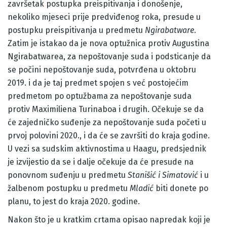
završetak postupka preispitivanja i donošenje,
nekoliko mjeseci prije predviđenog roka, presude u
postupku preispitivanja u predmetu
Ngirabatware
.
Zatim je istakao da je nova optužnica protiv Augustina
Ngirabatwarea, za nepoštovanje suda i podsticanje da
se počini nepoštovanje suda, potvrđena u oktobru
2019. i da je taj predmet spojen s već postojećim
predmetom po optužbama za nepoštovanje suda
protiv Maximiliena Turinaboa i drugih. Očekuje se da
će zajedničko suđenje za nepoštovanje suda početi u
prvoj polovini 2020., i da će se završiti do kraja godine.
U vezi sa sudskim aktivnostima u Haagu, predsjednik
je izvijestio da se i dalje očekuje da će presude na
ponovnom suđenju u predmetu
Stanišić i Simatović
i u
žalbenom postupku u predmetu
Mladić
biti donete po
planu, to jest do kraja 2020. godine.
Nakon što je u kratkim crtama opisao napredak koji je