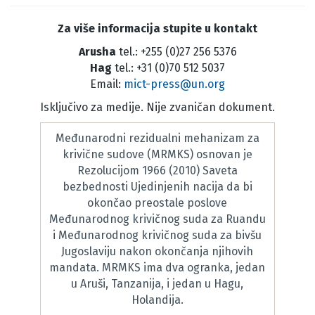
Za više informacija stupite u kontakt
Arusha
tel.: +255 (0)27 256 5376
Hag
tel.: +31 (0)70 512 5037
Email:
mict-press@un.org
Isključivo za medije. Nije zvaničan dokument.
Međunarodni rezidualni mehanizam za
krivične sudove (MRMKS) osnovan je
Rezolucijom 1966 (2010) Saveta
bezbednosti Ujedinjenih nacija da bi
okončao preostale poslove
Međunarodnog krivičnog suda za Ruandu
i Međunarodnog krivičnog suda za bivšu
Jugoslaviju nakon okončanja njihovih
mandata. MRMKS ima dva ogranka, jedan
u Aruši, Tanzanija, i jedan u Hagu,
Holandija.