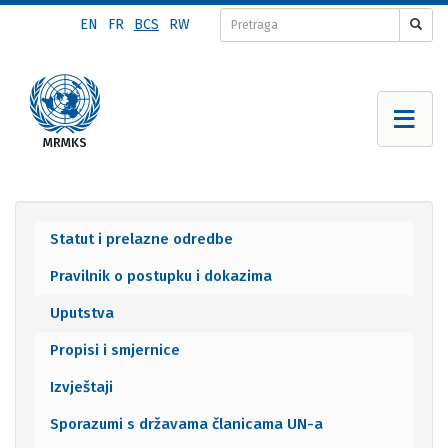
Skip
EN
FR
BCS
RW
to
main
content
Statut i prelazne odredbe
Documents
Pravilnik o postupku i dokazima
menu
Uputstva
Propisi i smjernice
Izvještaji
Sporazumi s državama članicama UN-a