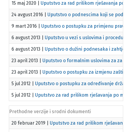
15 maj 2020
|
Uputstvo za rad prilikom rješavanja po m
24 avgust 2016
|
Uputstvo o podnescima koji se podn
9 mart 2016
|
Uputstvo o postupku za primjenu pravila 
6 avgust 2013
|
Uputstvo u vezi s uslovima i procedura
6 avgust 2013
|
Uputstvo o dužini podnesaka i zahtjeva
23 april 2013
|
Uputstvo o formalnim uslovima za zahtjev
23 april 2013
|
Uputstvo o postupku za izmjenu zaštitni
5 jul 2012
|
Uputstvo o postupku za određivanje države u
5 jul 2012
|
Uputstvo za rad prilikom rješavanja po molb
Prethodne verzije i srodni dokumenti
20 februar 2019
|
Uputstvo za rad prilikom rješavanja 