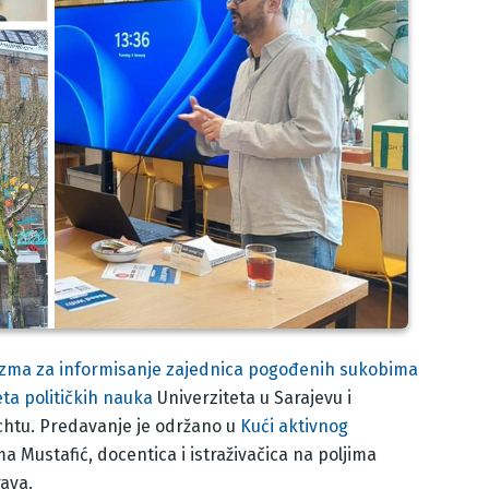
ma za informisanje zajednica pogođenih sukobima
eta političkih nauka
Univerziteta u Sarajevu i
chtu. Predavanje je održano u
Kući aktivnog
a Mustafić, docentica i istraživačica na poljima
rava.