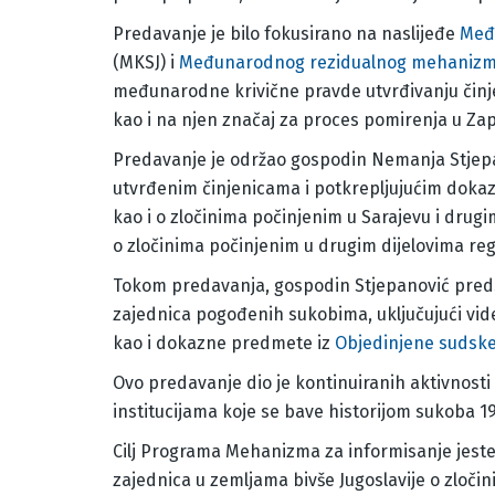
Predavanje je bilo fokusirano na naslijeđe
Među
(MKSJ) i
Međunarodnog rezidualnog mehanizma
međunarodne krivične pravde utvrđivanju činj
kao i na njen značaj za proces pomirenja u Z
Predavanje je održao gospodin Nemanja Stjepano
utvrđenim činjenicama i potkrepljujućim dokaz
kao i o zločinima počinjenim u Sarajevu i drug
o zločinima počinjenim u drugim dijelovima regi
Tokom predavanja, gospodin Stjepanović pred
zajednica pogođenih sukobima, uključujući video
kao i dokazne predmete iz
Objedinjene sudsk
Ovo predavanje dio je kontinuiranih aktivnost
institucijama koje se bave historijom sukoba 19
Cilj Programa Mehanizma za informisanje jeste
zajednica u zemljama bivše Jugoslavije o zloč