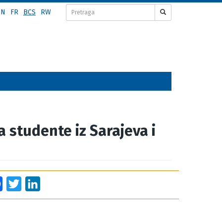
EN
FR
BCS
RW
studente iz Sarajeva i
Facebook
Twitter
LinkedIn