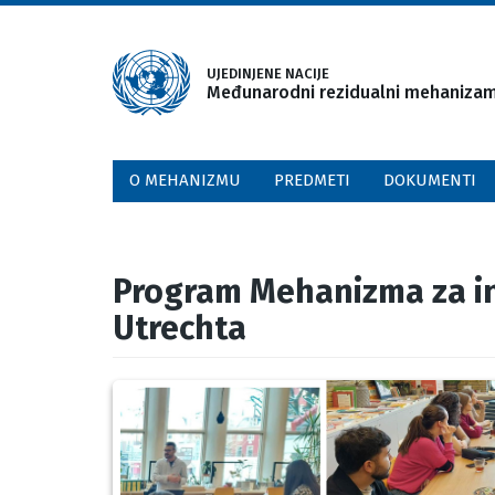
Skip
to
main
UJEDINJENE NACIJE
Međunarodni rezidualni mehanizam 
content
O MEHANIZMU
PREDMETI
DOKUMENTI
Program Mehanizma za inf
Utrechta