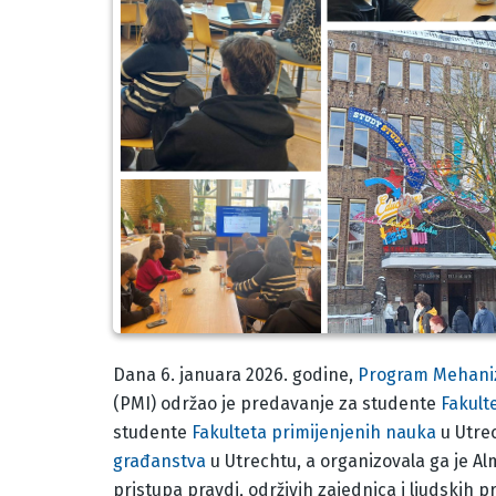
Body
Dana 6. januara 2026. godine,
Program Mehaniz
(PMI) održao je predavanje za studente
Fakult
studente
Fakulteta primijenjenih nauka
u Utre
građanstva
u Utrechtu, a organizovala ga je Alm
pristupa pravdi, održivih zajednica i ljudskih p