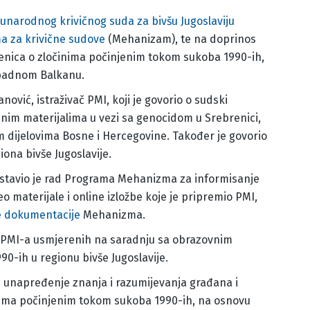
narodnog krivičnog suda za bivšu Jugoslaviju
 za krivične sudove
(Mehanizam), te na doprinos
enica o zločinima počinjenim tokom sukoba 1990-ih,
apadnom Balkanu.
vić, istraživač PMI, koji je govorio o sudski
nim materijalima u vezi sa genocidom u Srebrenici,
im dijelovima Bosne i Hercegovine. Također je govorio
ona bivše Jugoslavije.
stavio je rad Programa Mehanizma za informisanje
 materijale i online izložbe koje je pripremio PMI,
e dokumentacije
Mehanizma.
i PMI-a usmjerenih na saradnju sa obrazovnim
90-ih u regionu bivše Jugoslavije.
 unapređenje znanja i razumijevanja građana i
inima počinjenim tokom sukoba 1990-ih, na osnovu