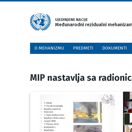
Skip
to
main
UJEDINJENE NACIJE
Međunarodni rezidualni mehanizam 
content
O MEHANIZMU
PREDMETI
DOKUMENTI
MIP nastavlja sa radionic