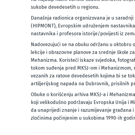
sukobe devedesetih u regionu.
Današnja radionica organizovana je u saradnji
(HIPMONT), Evropskim udruženjem nastavnika i
nastavnika i profesora istorije/povijesti iz zema
Nadovezujući se na obuku održanu u oktobru ov
lekcije i obrazovne planove za srednje škole za č
Mehanizma. Koristeći iskaze svjedoka, fotograf
tokom suđenja pred MKSJ-om i Mehanizmom, nas
vezanih za ratove devedesetih kojima bi se to
artiljerijskog napada na Dubrovnik, prisilnih pr
Obuke o korišćenju arhiva MKSJ-a i Mehanizma z
koji velikodušno podržavaju Evropska Unija i Min
da unaprijedi znanje i razumijevanje građana i 
zločinima počinjenim u sukobima 1990-ih god