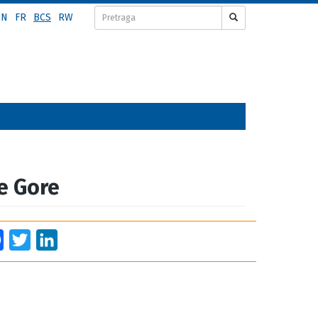
EN
FR
BCS
RW
ne Gore
Facebook
Twitter
LinkedIn