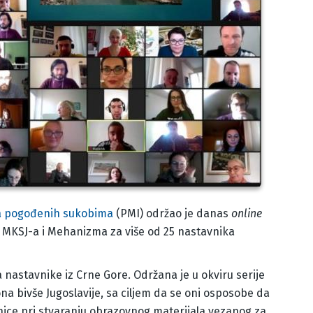
a pogođenih sukobima
(PMI) održao je danas
online
a MKSJ-a i Mehanizma za više od 25 nastavnika
a nastavnike iz Crne Gore. Održana je u okviru serije
ona bivše Jugoslavije, sa ciljem da se oni osposobe da
enice pri stvaranju obrazovnog materijala vezanog za