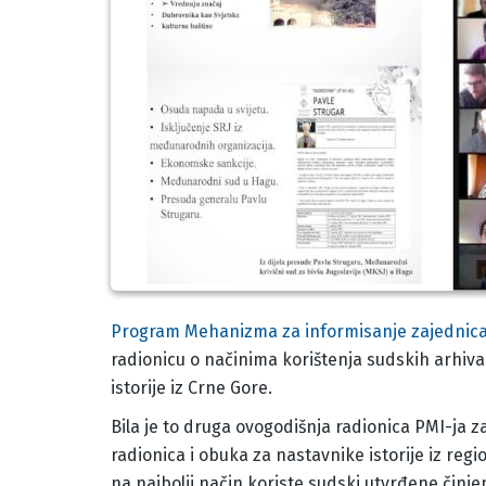
Body
Program Mehanizma za informisanje zajednic
radionicu o načinima korištenja sudskih arhiv
istorije iz Crne Gore.
Bila je to druga ovogodišnja radionica PMI-ja z
radionica i obuka za nastavnike istorije iz regi
na najbolji način koriste sudski utvrđene činj