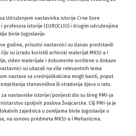
 sa Udruženjem nastavnika istorije Crne Gore
 profesora istorije (EUROCLIO) i drugim udruženjima
lja bivše Jugoslavije.
e godine, prisutni nastavnici su danas predstavili
iju su izradu koristili arhivski materijal MKSJ-a i
ije, video materijale i dokumente uvrštene u dokaze
tavnici su ukazali na više relevantnih tema
kom nastave sa srednjoškolcima mogli baviti, poput
emještanja stanovništva ili stradanja djece u ratu.
a nastavnike istorije/povijesti dio su šireg PMI-ja
istarstvo spoljnih poslova Švajcarske. Cilj PMI-ja je
lokalnih zajednica u zemljama bivše Jugoslavije o
ina, na osnovu predmeta MKSJ-a i Mehanizma.