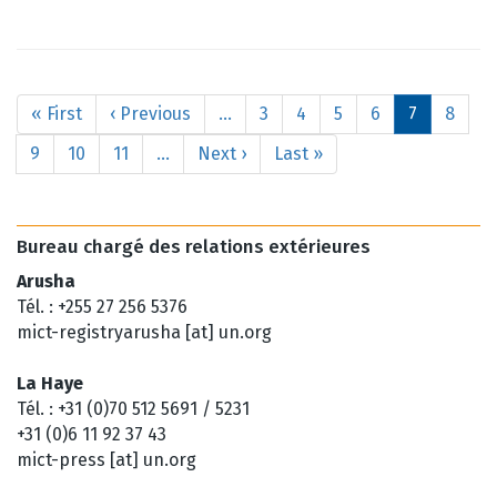
Pagination
Première
« First
Page
‹ Previous
…
Page
3
Page
4
Page
5
Page
6
Page
7
Page
8
page
précédente
courante
Page
9
Page
10
Page
11
…
Page
Next ›
Dernière
Last »
suivante
page
Bureau chargé des relations extérieures
Arusha
Tél. : +255 27 256 5376
mict-registryarusha [at] un.org
La Haye
Tél. : +31 (0)70 512 5691 / 5231
+31 (0)6 11 92 37 43
mict-press [at] un.org