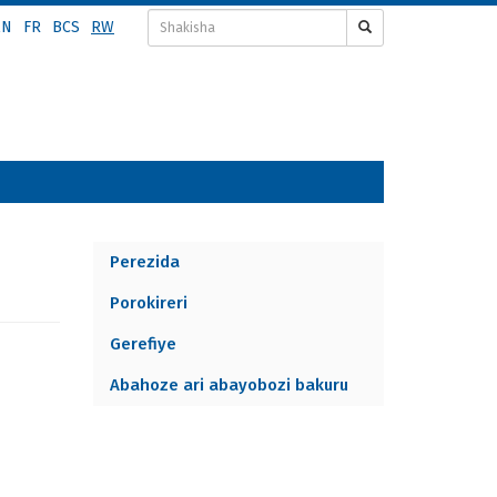
EN
FR
BCS
RW
Perezida
PRINCIPALS
Porokireri
MENU
Gerefiye
Abahoze ari abayobozi bakuru