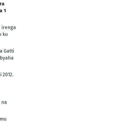
ra
a 1
 irenga
o ku
 Gatti
abyaha
 2012.
 na
 mu