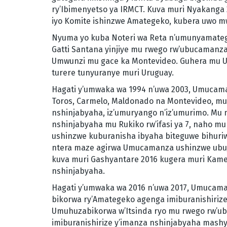
ry’Ibimenyetso ya IRMCT. Kuva muri Nyakanga
iyo Komite ishinzwe Amategeko, kubera uwo m
Nyuma yo kuba Noteri wa Reta n’umunyamate
Gatti Santana yinjiye mu rwego rw’ubucamanz
Umwunzi mu gace ka Montevideo. Guhera mu 
turere tunyuranye muri Uruguay.
Hagati y’umwaka wa 1994 n’uwa 2003, Umucam
Toros, Carmelo, Maldonado na Montevideo, m
nshinjabyaha, iz’umuryango n’iz’umurimo. M
nshinjabyaha mu Rukiko rw’ifasi ya 7, naho m
ushinzwe kuburanisha ibyaha biteguwe bihur
ntera maze agirwa Umucamanza ushinzwe ubuj
kuva muri Gashyantare 2016 kugera muri Kame
nshinjabyaha.
Hagati y’umwaka wa 2016 n’uwa 2017, Umucama
bikorwa ry’Amategeko agenga imiburanishiriz
Umuhuzabikorwa w’Itsinda ryo mu rwego rw’ub
imiburanishirize y’imanza nshinjabyaha mash