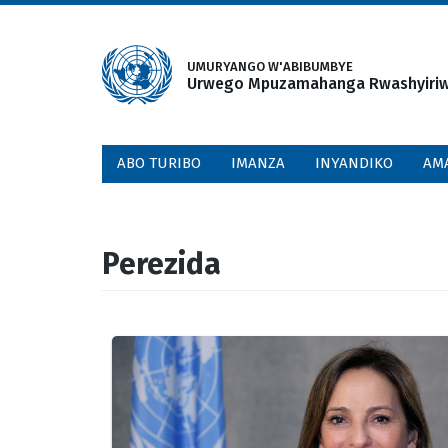
Skip
to
main
UMURYANGO W'ABIBUMBYE
Urwego Mpuzamahanga Rwashyiriweh
content
ABO TURIBO
IMANZA
INYANDIKO
AM
Perezida