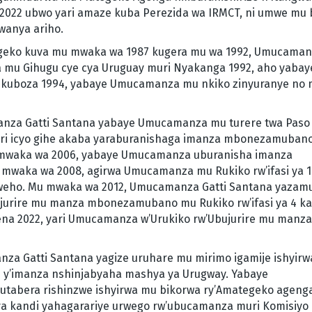
 2022 ubwo yari amaze kuba Perezida wa IRMCT, ni umwe mu 
wanya ariho.
geko kuva mu mwaka wa 1987 kugera mu wa 1992, Umucama
a mu Gihugu cye cya Uruguay muri Nyakanga 1992, aho yabay
Ukuboza 1994, yabaye Umucamanza mu nkiko zinyuranye no
anza Gatti Santana yabaye Umucamanza mu turere twa Paso 
uri icyo gihe akaba yaraburanishaga imanza mbonezamubano
u mwaka wa 2006, yabaye Umucamanza uburanisha imanza
u mwaka wa 2008, agirwa Umucamanza mu Rukiko rw’ifasi ya 1
iweho. Mu mwaka wa 2012, Umucamanza Gatti Santana yaza
urire mu manza mbonezamubano mu Rukiko rw’ifasi ya 4 ka
na 2022, yari Umucamanza w’Urukiko rw’Ubujurire mu manza
nza Gatti Santana yagize uruhare mu mirimo igamije ishyir
e y’imanza nshinjabyaha mashya ya Urugway. Yabaye
utabera rishinzwe ishyirwa mu bikorwa ry’Amategeko ageng
ya kandi yahagarariye urwego rw’ubucamanza muri Komisiyo