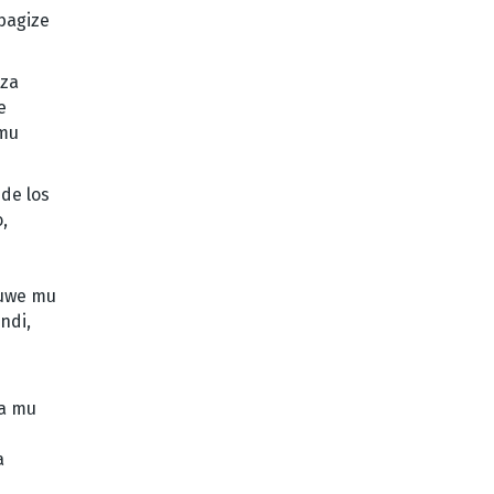
bagize
nza
e
 mu
de los
,
muwe mu
ndi,
wa mu
a