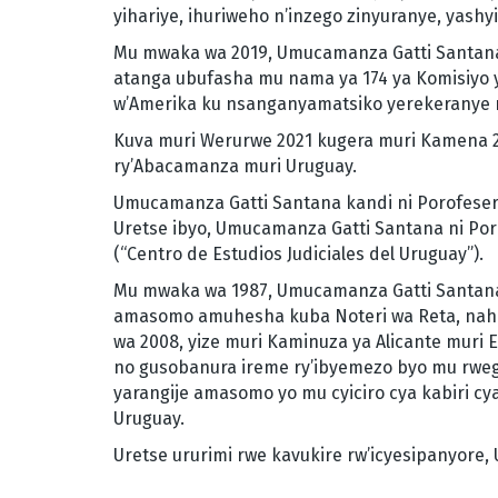
yihariye, ihuriweho n’inzego zinyuranye, yas
Mu mwaka wa 2019, Umucamanza Gatti Santana
atanga ubufasha mu nama ya 174 ya Komisiyo 
w’Amerika ku nsanganyamatsiko yerekeranye n’
Kuva muri Werurwe 2021 kugera muri Kamena 2
ry’Abacamanza muri Uruguay.
Umucamanza Gatti Santana kandi ni Porofeser
Uretse ibyo, Umucamanza Gatti Santana ni Por
(“Centro de Estudios Judiciales del Uruguay”).
Mu mwaka wa 1987, Umucamanza Gatti Santana 
amasomo amuhesha kuba Noteri wa Reta, na
wa 2008, yize muri Kaminuza ya Alicante mur
no gusobanura ireme ry’ibyemezo byo mu rwe
yarangije amasomo yo mu cyiciro cya kabiri 
Uruguay.
Uretse ururimi rwe kavukire rw’icyesipanyore,