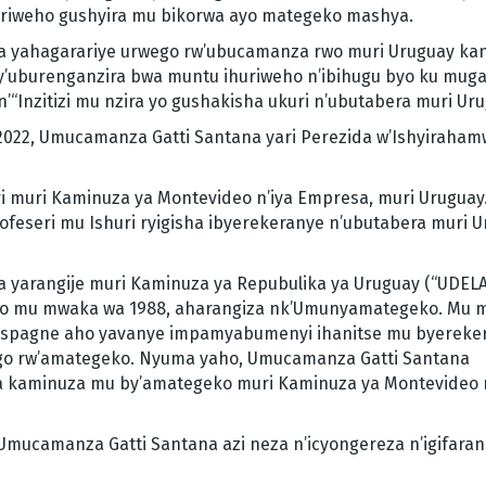
hyiriweho gushyira mu bikorwa ayo mategeko mashya.
 yahagarariye urwego rw’ubucamanza rwo muri Uruguay ka
y’uburenganzira bwa muntu ihuriweho n’ibihugu byo ku mug
“Inzitizi mu nzira yo gushakisha ukuri n’ubutabera muri Uru
022, Umucamanza Gatti Santana yari Perezida w’Ishyiraham
i muri Kaminuza ya Montevideo n’iya Empresa, muri Uruguay
ofeseri mu Ishuri ryigisha ibyerekeranye n’ubutabera muri 
yarangije muri Kaminuza ya Repubulika ya Uruguay (“UDELA
ho mu mwaka wa 1988, aharangiza nk’Umunyamategeko. Mu 
i Espagne aho yavanye impamyabumenyi ihanitse mu byereke
go rw’amategeko. Nyuma yaho, Umucamanza Gatti Santana
cya kaminuza mu by’amategeko muri Kaminuza ya Montevideo 
 Umucamanza Gatti Santana azi neza n’icyongereza n’igifaran