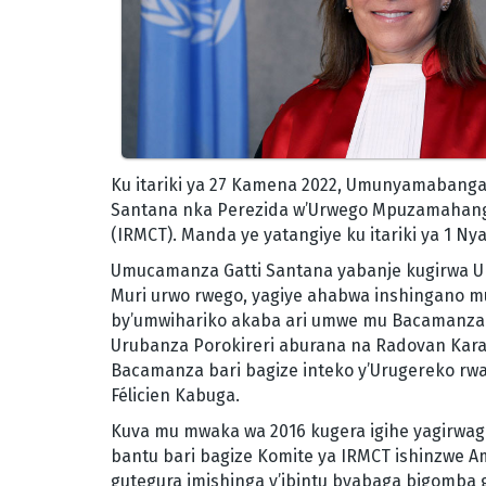
Ku itariki ya 27 Kamena 2022, Umunyamaban
Santana nka Perezida w’Urwego Mpuzamahanga
(IRMCT). Manda ye yatangiye ku itariki ya 1 Ny
Umucamanza Gatti Santana yabanje kugirwa Um
Muri urwo rwego, yagiye ahabwa inshingano m
by’umwihariko akaba ari umwe mu Bacamanza ba
Urubanza Porokireri aburana na Radovan Karad
Bacamanza bari bagize inteko y’Urugereko rw
Félicien Kabuga.
Kuva mu mwaka wa 2016 kugera igihe yagirwa
bantu bari bagize Komite ya IRMCT ishinzwe 
gutegura imishinga y’ibintu byabaga bigomba