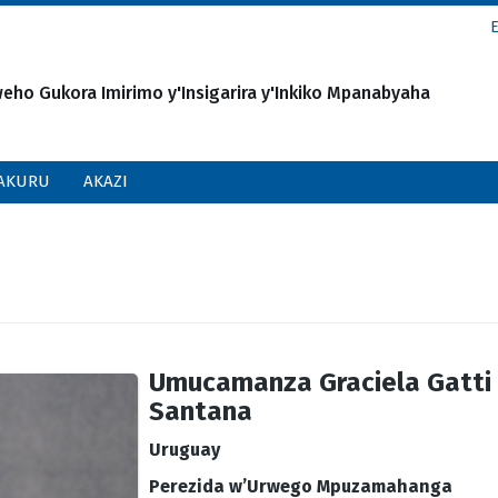
o Gukora Imirimo y'Insigarira y'Inkiko Mpanabyaha
AKURU
AKAZI
Umucamanza Graciela Gatti
Santana
Uruguay
Perezida w’Urwego Mpuzamahanga