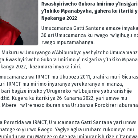
Rwashyiriweho Gukora Imirimo y’Insigari
y’Inkiko Mpanabyaha, guhera ku itariki y
Nyakanga 2022
Umucamanza Gatti Santana amaze imyaka
30 ari Umucamanza ku rwego rw’igihugu n
rwego mpuzamahanga.
ga Mukuru w’Umuryango w’Abibumbye yashyizeho Umucamanza
 Rwashyiriweho Gukora Imirimo y’Insigarira y’Inkiko Mpan
akanga 2022, ikazamara imyaka ibiri.
ucamanza wa IRMCT mu Ukuboza 2011, arahira muri Gicurasi
uri IRMCT mu mirimo inyuranye yerekeranye n’imanza,
ri bagize inteko y’Urugereko rw’Ubujurire yaburanishije
žić. Kugera ku itariki ya 26 Kanama 2022, yari umwe mu
a Mbere rw’Iremezo iburanisha Urubanza Porokireri aburana
ga Perezida wa IRMCT, Umucamanza Gatti Santana yari umwe
Amategeko y’urwo Rwego. Yagiye agira uruhare rukomeye mu
 guhindurwa mu Mategeko Agenga Imiburanishirize n’Itangwa