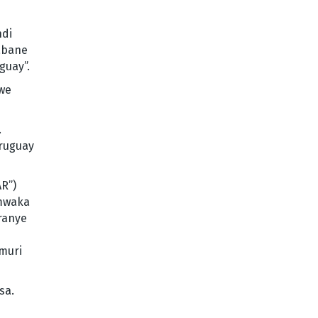
ndi
abane
guay”.
we
.
Uruguay
R”)
mwaka
ranye
muri
sa.