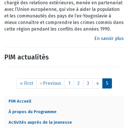
chargé des relations extérieures, menée en partenariat
avec l’Union européenne, qui vise à aider la population
et les communautés des pays de l’ex-Yougoslavie à
mieux connaître et comprendre les crimes commis dans
cette région pendant les conflits des années 1990.
En savoir plus
PIM actualités
Pagination
Première
« First
Page
‹ Previous
Page
1
Page
2
Page
3
Page
4
Page
5
page
précédente
courante
PIM Accueil
MIP
À propos du Programme
MENU
Activités auprès de la jeunesse