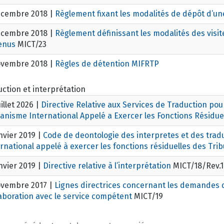
écembre 2018
|
Règlement fixant les modalités de dépôt d’un
écembre 2018
|
Règlement définissant les modalités des visi
enus
MICT/23
ovembre 2018
|
Règles de détention MIFRTP
ction et interprétation
uillet 2026
|
Directive Relative aux Services de Traduction pour
anisme International Appelé a Exercer les Fonctions Résidu
nvier 2019
|
Code de deontologie des interpretes et des tra
rnational appelé à exercer les fonctions résiduelles des Tr
nvier 2019
|
Directive relative à l’interprétation
MICT/18/Rev.1
ovembre 2017
|
Lignes directrices concernant les demandes de
aboration avec le service compétent
MICT/19