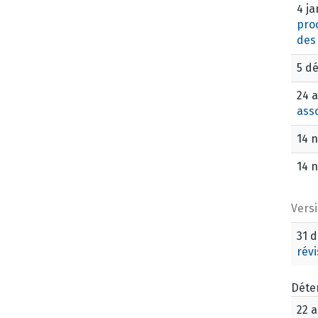
4 ja
pro
des
5 d
24 
ass
14 
14 
Vers
31 
révi
Déte
22 