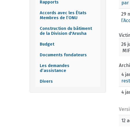
Rapports
par 
Accords avec les États
29 
Membres de l’ONU
l’Ac
Construction du bâtiment
de la Division d'Arusha
Victi
Budget
26 j
MIF
Documents fondateurs
Arch
Les demandes
d’assistance
4 ja
rest
Divers
4 ja
Vers
12 