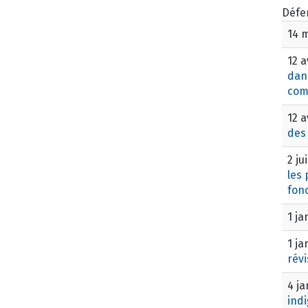
Défe
14 
12 a
dan
com
12 a
des
2 ju
les
fon
1 ja
1 ja
révi
4 ja
ind