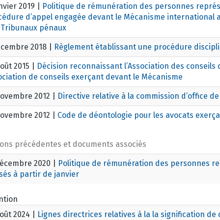
nvier 2019
|
Politique de rémunération des personnes représ
cédure d’appel engagée devant le Mécanisme international ap
 Tribunaux pénaux
écembre 2018
|
Règlement établissant une procédure discipli
août 2015
|
Décision reconnaissant l’Association des conseil
ociation de conseils exerçant devant le Mécanisme
novembre 2012
|
Directive relative à la commission d’office d
novembre 2012
|
Code de déontologie pour les avocats exerç
ions précédentes et documents associés
décembre 2020
|
Politique de rémunération des personnes re
sés à partir de janvier
ntion
août 2024
|
Lignes directrices relatives à la la signification d