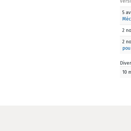
Vers
5 av
Méc
2 n
2 n
pou
Dive
10 