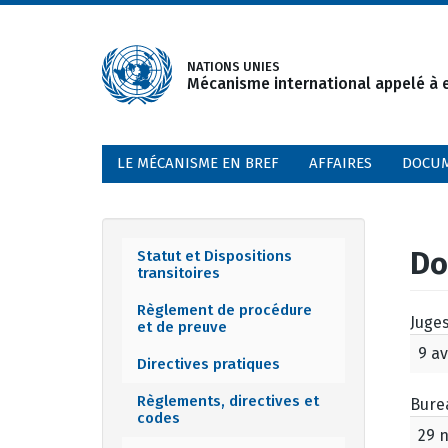
Aller
au
contenu
NATIONS UNIES
Mécanisme international appelé à e
principal
LE MÉCANISME EN BREF
AFFAIRES
DOCU
Do
Statut et Dispositions
Documents
transitoires
menu
Règlement de procédure
Juge
et de preuve
9 av
Directives pratiques
Règlements, directives et
Bure
codes
29 