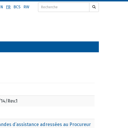
EN
FR
BCS
RW
14/Rev.1
andes d’assistance adressées au Procureur