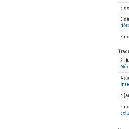
5 d
5 d
dét
5 n
Tradu
21 j
Méc
4 ja
Inte
4 ja
2 n
coll