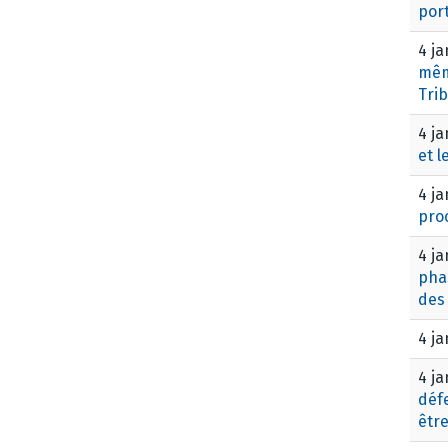
por
4 ja
mêm
Tri
4 ja
et 
4 ja
pro
4 ja
phas
des
4 ja
4 ja
défe
êtr