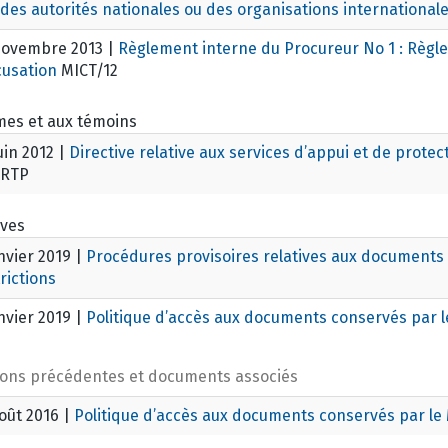
des autorités nationales ou des organisations international
novembre 2013
|
Règlement interne du Procureur No 1 : Règle
cusation
MICT/12
mes et aux témoins
uin 2012
|
Directive relative aux services d’appui et de protec
RTP
ives
nvier 2019
|
Procédures provisoires relatives aux documents d
rictions
nvier 2019
|
Politique d’accès aux documents conservés par 
ions précédentes et documents associés
août 2016
|
Politique d’accès aux documents conservés par l