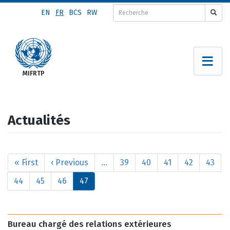
Aller
EN
FR
BCS
RW
au
contenu
principal
Actualités
Pagination
Première
« First
Page
‹ Previous
…
Page
39
Page
40
Page
41
Page
42
Page
43
page
précédente
Page
44
Page
45
Page
46
Page
47
courante
Bureau chargé des relations extérieures