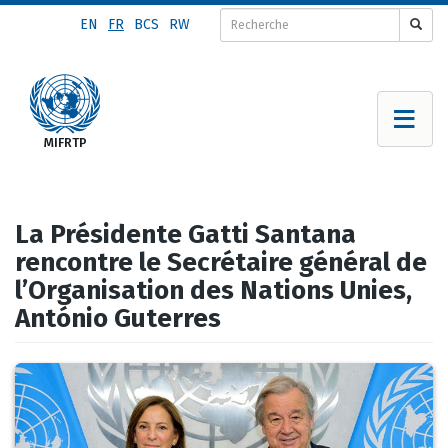
Aller
EN
FR
BCS
RW
au
contenu
principal
La Présidente Gatti Santana
rencontre le Secrétaire général de
l’Organisation des Nations Unies,
António Guterres