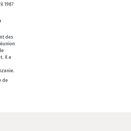
il 1987
a
ent des
 réunion
le
. Il a
nzanie.
e de