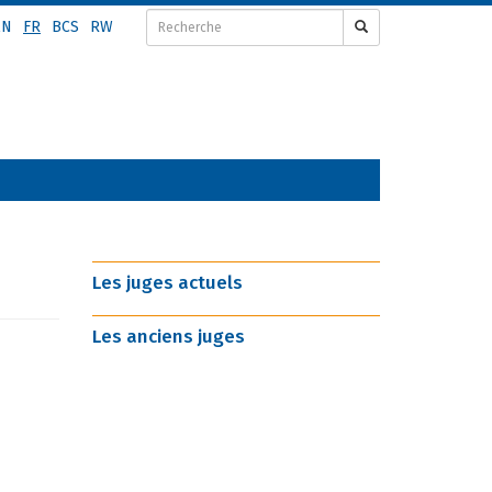
EN
FR
BCS
RW
Les juges actuels
Les anciens juges