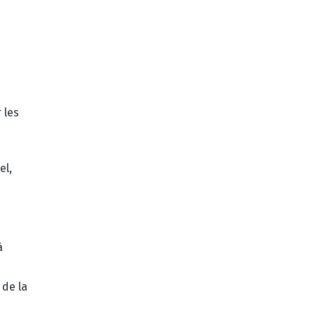
 les
el,
à
 de la