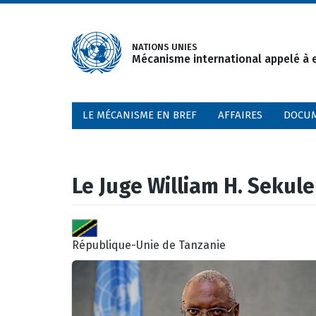
Aller
au
contenu
NATIONS UNIES
Mécanisme international appelé à e
principal
LE MÉCANISME EN BREF
AFFAIRES
DOCU
Le Juge William H. Sekule
République-Unie de Tanzanie