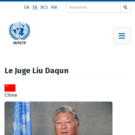
Aller
EN
FR
BCS
RW
au
contenu
principal
Le Juge Liu Daqun
Chine