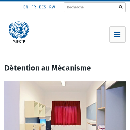
Aller
EN
FR
BCS
RW
au
contenu
principal
Détention au Mécanisme