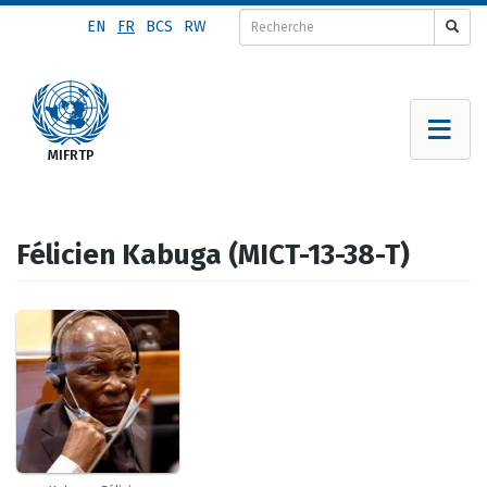
Aller
EN
FR
BCS
RW
au
contenu
principal
Félicien Kabuga (MICT-13-38-T)