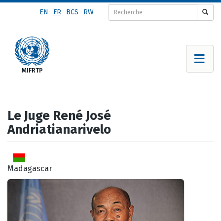
Aller
EN
FR
BCS
RW
au
contenu
principal
Le Juge René José
Andriatianarivelo
Madagascar