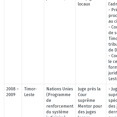
locaux
l’ad
- Pr
proc
au ci
- Co
de s
Timo
trib
de Di
- Co
le c
form
juri
Lest
2008 –
Timor-
Nations Unies
Juge près la
- Ju
2009
Leste
(Programme
Cour
sup
de
suprême
spéc
renforcement
Mentor pour
des 
du système
des juges
dern