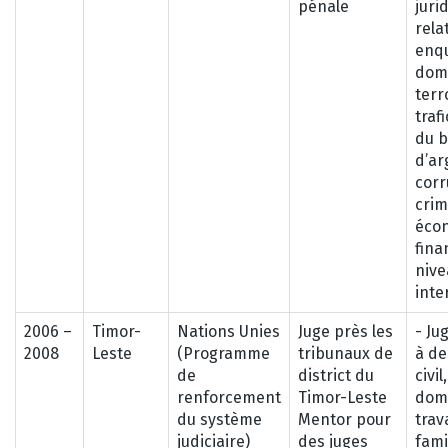
pénale
juri
rela
enqu
dom
terr
traf
du 
d’ar
corr
cri
éco
fina
nive
inte
2006 –
Timor-
Nations Unies
Juge près les
- Ju
2008
Leste
(Programme
tribunaux de
à de
de
district du
civil
renforcement
Timor-Leste
dom
du système
Mentor pour
trava
judiciaire)
des juges
fami