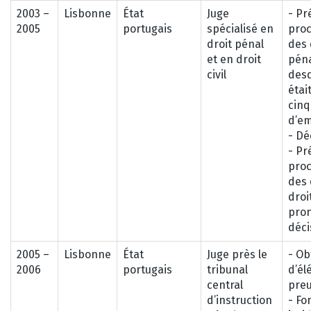
2003 –
Lisbonne
État
Juge
- Pr
2005
portugais
spécialisé en
pro
droit pénal
des 
et en droit
péna
civil
desq
étai
cinq
d’e
- Dé
- Pr
pro
des 
droit
pro
déci
2005 –
Lisbonne
État
Juge près le
- Ob
2006
portugais
tribunal
d’él
central
preu
d’instruction
- Fo