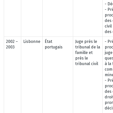
- Dé
- Pr
pro
des 
civi
des 
2002 –
Lisbonne
État
Juge près le
- Pr
2003
portugais
tribunal de la
proc
famille et
jug
près le
ques
tribunal civil
à la 
comp
mine
- Pr
pro
des 
droit
pro
déci