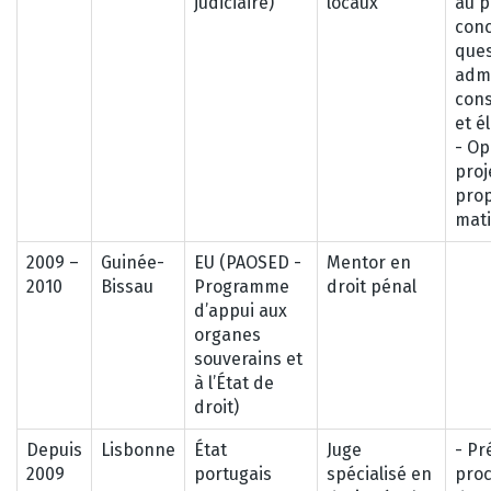
judiciaire)
locaux
au p
con
ques
admi
cons
et é
- Op
proj
prop
mati
2009 –
Guinée-
EU (PAOSED -
Mentor en
2010
Bissau
Programme
droit pénal
d’appui aux
organes
souverains et
à l’État de
droit)
Depuis
Lisbonne
État
Juge
- Pr
2009
portugais
spécialisé en
pro