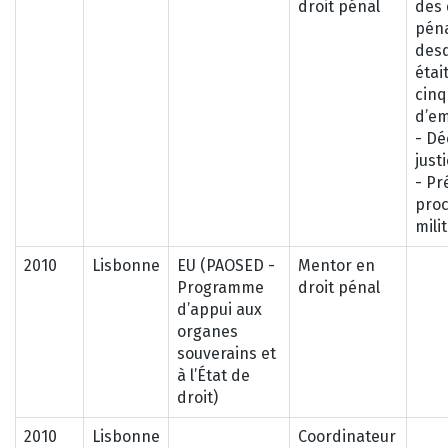
droit pénal
des 
péna
desq
étai
cinq
d’e
- Dé
just
- Pr
proc
mili
2010
Lisbonne
EU (PAOSED -
Mentor en
Programme
droit pénal
d’appui aux
organes
souverains et
à l’État de
droit)
2010
Lisbonne
Coordinateur