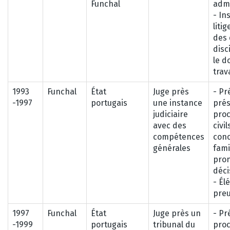
Funchal
admi
- In
liti
des 
disc
le d
trava
1993
Funchal
État
Juge près
- Pr
-1997
portugais
une instance
prés
judiciaire
proc
avec des
civil
compétences
conc
générales
fami
pro
déci
- Él
preu
1997
Funchal
État
Juge près un
- Pr
-1999
portugais
tribunal du
pro