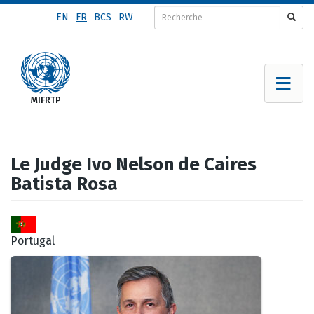
Aller
EN
FR
BCS
RW
au
contenu
principal
Le Judge Ivo Nelson de Caires
Batista Rosa
Portugal