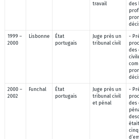
travail
des 
prof
pro
déci
1999 –
Lisbonne
État
Juge près un
- Pr
2000
portugais
tribunal civil
pro
des 
civil
comm
pro
déci
2000 –
Funchal
État
Juge près un
- Pr
2002
portugais
tribunal civil
pro
et pénal
des 
péna
desq
étai
cinq
d’e