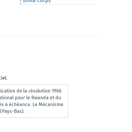
Drina Corps"
iel.
cation de la résolution 1966
ational pour le Rwanda et du
ivés à échéance. Le Mécanisme
 (Pays-Bas).