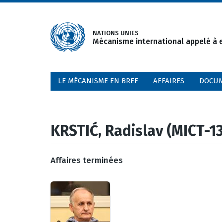
Aller
au
contenu
NATIONS UNIES
Mécanisme international appelé à e
principal
LE MÉCANISME EN BREF
AFFAIRES
DOCU
KRSTIĆ, Radislav (MICT-1
Affaires terminées