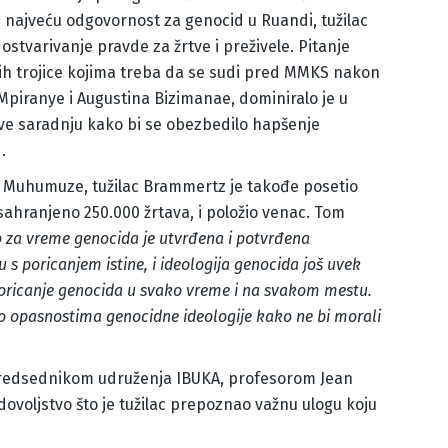
najveću odgovornost za genocid u Ruandi, tužilac
ostvarivanje pravde za žrtve i preživele. Pitanje
njih trojice kojima treba da se sudi pred MMKS nakon
Mpiranye i Augustina Bizimanae, dominiralo je u
tave saradnju kako bi se obezbedilo hapšenje
.
a Muhumuze, tužilac Brammertz je takođe posetio
sahranjeno 250.000 žrtava, i položio venac. Tom
o za vreme genocida je utvrđena i potvrđena
s poricanjem istine, i ideologija genocida još uvek
poricanje genocida u svako vreme i na svakom mestu.
 opasnostima genocidne ideologije kako ne bi morali
 predsednikom udruženja IBUKA, profesorom Jean
ovoljstvo što je tužilac prepoznao važnu ulogu koju