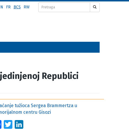
EN
FR
BCS
RW
jedinjenoj Republici
aćanje tužioca Sergea Brammertza u
orijalnom centru Gisozi
Facebook
Twitter
LinkedIn