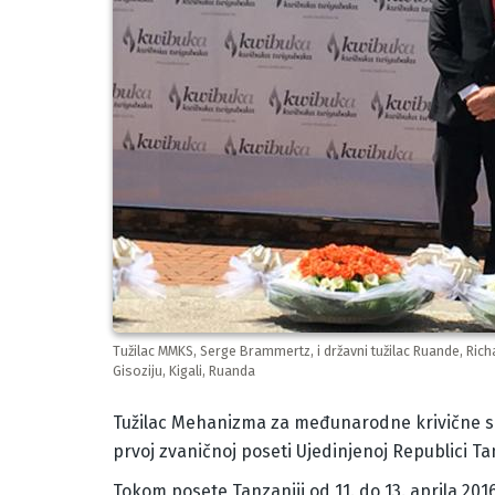
Tužilac MMKS, Serge Brammertz, i državni tužilac Ruande, R
Gisoziju, Kigali, Ruanda
Body
Tužilac Mehanizma za međunarodne krivične su
prvoj zvaničnoj poseti Ujedinjenoj Republici Tan
Tokom posete Tanzaniji od 11. do 13. aprila 201