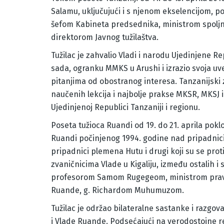
Salamu, uključujući i s njenom ekselencijom, 
šefom Kabineta predsednika, ministrom spoljni
direktorom Javnog tužilaštva.
Tužilac je zahvalio Vladi i narodu Ujedinjene R
sada, ogranku MMKS u Arushi i izrazio svoja uve
pitanjima od obostranog interesa. Tanzanijski z
naučenih lekcija i najbolje prakse MKSR, MKSJ 
Ujedinjenoj Republici Tanzaniji i regionu.
Poseta tužioca Ruandi od 19. do 21. aprila pokl
Ruandi počinjenog 1994. godine nad pripadnici
pripadnici plemena Hutu i drugi koji su se prot
zvaničnicima Vlade u Kigaliju, između ostalih
profesorom Samom Rugegeom, ministrom pravd
Ruande, g. Richardom Muhumuzom.
Tužilac je održao bilateralne sastanke i razgo
i Vlade Ruande. Podsećajući na verodostojne r