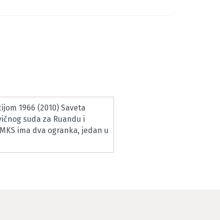
ijom 1966 (2010) Saveta
vičnog suda za Ruandu i
RMKS ima dva ogranka, jedan u