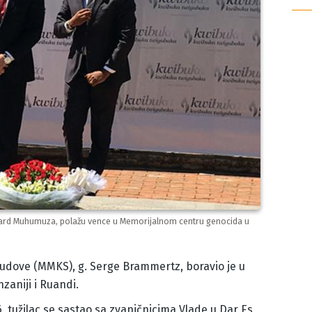
ichard Muhumuza, polažu vence u Memorijalnom centru genocida u
dove (MMKS), g. Serge Brammertz, boravio je u
zaniji i Ruandi.
6, tužilac se sastao sa zvaničnicima Vlade u Dar Es