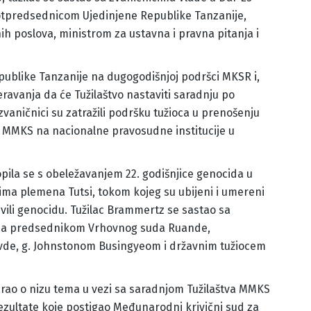
potpredsednicom Ujedinjene Republike Tanzanije,
h poslova, ministrom za ustavna i pravna pitanja i
epublike Tanzanije na dugogodišnjoj podršci MKSR i,
ravanja da će Tužilaštvo nastaviti saradnju po
vaničnici su zatražili podršku tužioca u prenošenju
i MMKS na nacionalne pravosudne institucije u
opila se s obeležavanjem 22. godišnjice genocida u
ma plemena Tutsi, tokom kojeg su ubijeni i umereni
ivili genocidu. Tužilac Brammertz se sastao sa
 i sa predsednikom Vrhovnog suda Ruande,
e, g. Johnstonom Busingyeom i državnim tužiocem
varao o nizu tema u vezi sa saradnjom Tužilaštva MMKS
ezultate koje postigao Međunarodni krivični sud za