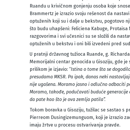
Ruandu u krivičnom gonjenju osoba koje snose 
Brammertz je izrazio svoju rešenost da nastavi 
optuženih koji su i dalje u bekstvu, pogotovo 
što budu uhapšeni: Feliciena Kabuge, Protaisa 
razgovorima i svi učesnici su se složili da nas
optuženih u bekstvu i oni bili izvedeni pred sud
U pratnji državnog tužioca Ruande, g. Richard
Memorijalni centar genocida u Gisoziju, gde je 
prilikom je izjavio: “
Istina o tome šta se dogodil
presudama MKSR. Pa ipak, danas neki nastavljaju 
nije ugašena. Moramo jasno i odlučno odbaciti 
Moramo, takođe, podučavati buduće generacije o
da pate kao što je ova zemlja patila”.
Tokom boravka u Gisoziju, tužilac se sastao s
Pierreom Dusingizemunguom, koji je izrazio zad
imaju žrtve u procesu ostvarivanja pravde.