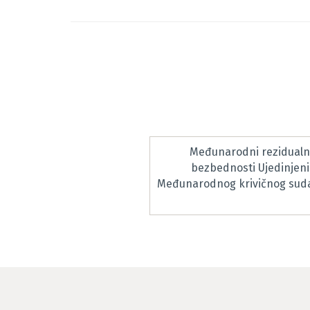
Međunarodni rezidualni
bezbednosti Ujedinjeni
Međunarodnog krivičnog suda 