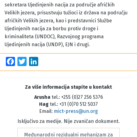
sekretara Ujedinjenih nacija za područje afričkih
Velikih jezera, prisustvuju tužioci iz država na području
afričkih Velikih jezera, kao i predstavnici Službe
Ujedinjenih nacija za borbu protiv droge i
kriminaliteta (UNDOC), Razvojnog programa
Ujedinjenih nacija (UNDP), EJN i drugi.
Facebook
Twitter
LinkedIn
Za više informacija stupite u kontakt
Arusha
tel.: +255 (0)27 256 5376
Hag
tel.: +31 (0)70 512 5037
Email:
mict-press@un.org
Isključivo za medije. Nije zvaničan dokument.
Međunarodni rezidualni mehanizam za