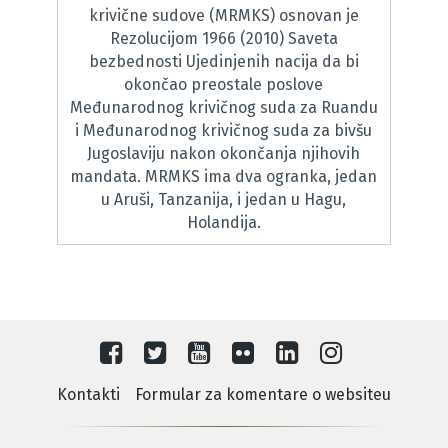
krivične sudove (MRMKS) osnovan je
Rezolucijom 1966 (2010) Saveta
bezbednosti Ujedinjenih nacija da bi
okončao preostale poslove
Međunarodnog krivičnog suda za Ruandu
i Međunarodnog krivičnog suda za bivšu
Jugoslaviju nakon okončanja njihovih
mandata. MRMKS ima dva ogranka, jedan
u Aruši, Tanzanija, i jedan u Hagu,
Holandija.
Kontakti
Formular za komentare o websiteu