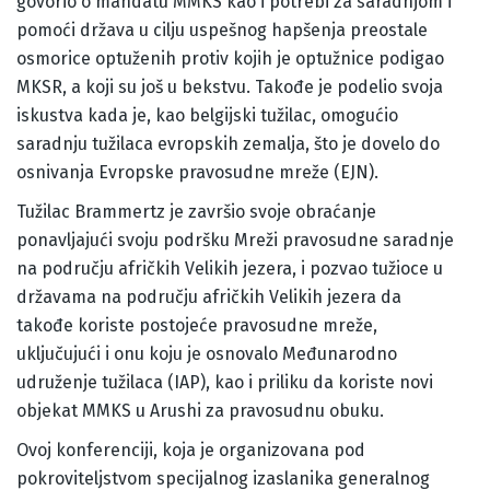
govorio o mandatu MMKS kao i potrebi za saradnjom i
pomoći država u cilju uspešnog hapšenja preostale
osmorice optuženih protiv kojih je optužnice podigao
MKSR, a koji su još u bekstvu. Takođe je podelio svoja
iskustva kada je, kao belgijski tužilac, omogućio
saradnju tužilaca evropskih zemalja, što je dovelo do
osnivanja Evropske pravosudne mreže (EJN).
Tužilac Brammertz je završio svoje obraćanje
ponavljajući svoju podršku Mreži pravosudne saradnje
na području afričkih Velikih jezera, i pozvao tužioce u
državama na području afričkih Velikih jezera da
takođe koriste postojeće pravosudne mreže,
uključujući i onu koju je osnovalo Međunarodno
udruženje tužilaca (IAP), kao i priliku da koriste novi
objekat MMKS u Arushi za pravosudnu obuku.
Ovoj konferenciji, koja je organizovana pod
pokroviteljstvom specijalnog izaslanika generalnog