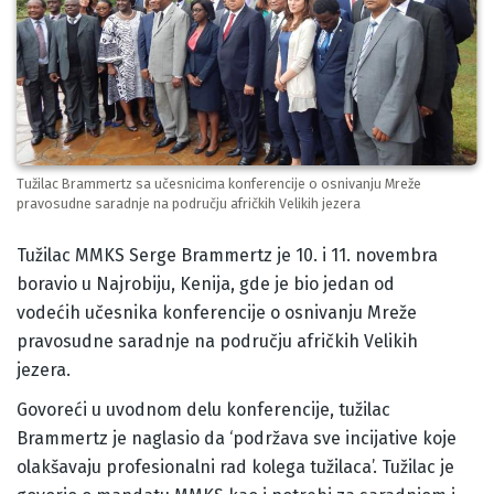
Tužilac Brammertz sa učesnicima konferencije o osnivanju Mreže
pravosudne saradnje na području afričkih Velikih jezera
Body
Tužilac MMKS Serge Brammertz je 10. i 11. novembra
boravio u Najrobiju, Kenija, gde je bio jedan od
vodećih učesnika konferencije o osnivanju Mreže
pravosudne saradnje na području afričkih Velikih
jezera.
Govoreći u uvodnom delu konferencije, tužilac
Brammertz je naglasio da ‘podržava sve incijative koje
olakšavaju profesionalni rad kolega tužilaca’. Tužilac je