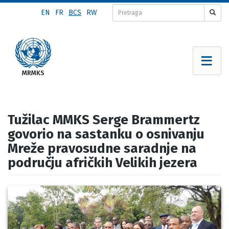
Skip
EN
FR
BCS
RW
to
main
content
Tužilac MMKS Serge Brammertz
govorio na sastanku o osnivanju
Mreže pravosudne saradnje na
području afričkih Velikih jezera