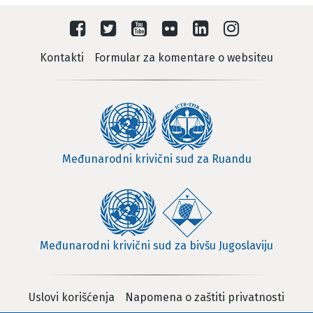
Kontakti
Formular za komentare o websiteu
Međunarodni krivični sud za Ruandu
Međunarodni krivični sud za bivšu Jugoslaviju
Uslovi korišćenja
Napomena o zaštiti privatnosti