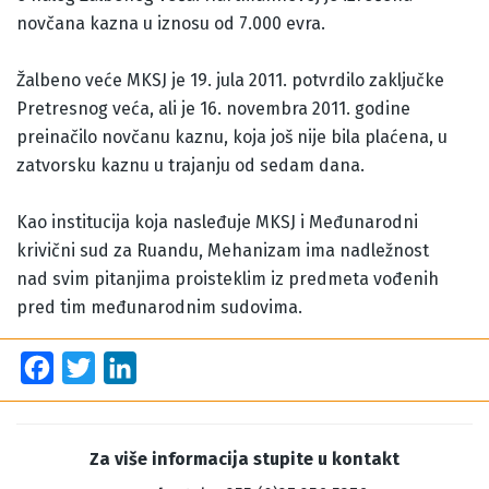
novčana kazna u iznosu od 7.000 evra.
Žalbeno veće MKSJ je 19. jula 2011. potvrdilo zaključke
Pretresnog veća, ali je 16. novembra 2011. godine
preinačilo novčanu kaznu, koja još nije bila plaćena, u
zatvorsku kaznu u trajanju od sedam dana.
Kao institucija koja nasleđuje MKSJ i Međunarodni
krivični sud za Ruandu, Mehanizam ima nadležnost
nad svim pitanjima proisteklim iz predmeta vođenih
pred tim međunarodnim sudovima.
Facebook
Twitter
LinkedIn
Za više informacija stupite u kontakt