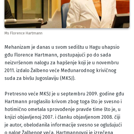
Ms Florence Hartmann
Body
Mehanizam je danas u svom sedištu u Hagu uhapsio
gđu Florence Hartmann, postupajući po do sada
neizvršenom nalogu za hapšenje koji je u novembru
2011. izdalo Žalbeno veće Međunarodnog krivičnog
suda za bivšu Jugoslaviju (MKSJ).
Pretresno veće MKSJ je u septembru 2009. godine gđu
Hartmann proglasilo krivom zbog toga što je svesno i
hotimično ometala sprovođenje pravde time što je, u
knjizi objavljenoj 2007. i članku objavljenom 2008. čiji
je autor, obelodanila informacije svesno se oglušujući
o nalog Žalbenog veća. Hartmannovoj je izrečena