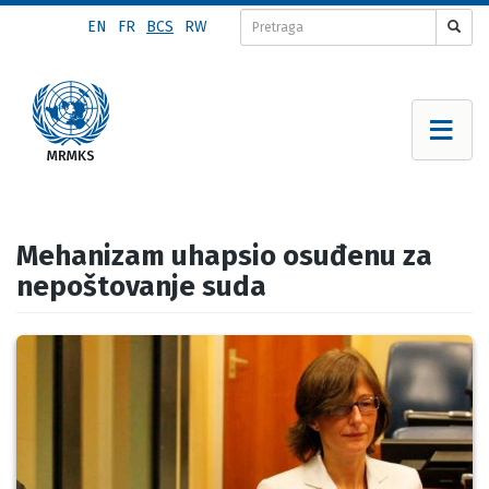
Skip
EN
FR
BCS
RW
to
main
content
Mehanizam uhapsio osuđenu za
nepoštovanje suda