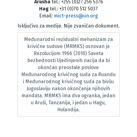
Arusha
tel.: +255 (0)27 256 5376
Hag
tel.: +31 (0)70 512 5037
Email:
mict-press@un.org
Isključivo za medije. Nije zvaničan dokument.
Međunarodni rezidualni mehanizam za
krivične sudove (MRMKS) osnovan je
Rezolucijom 1966 (2010) Saveta
bezbednosti Ujedinjenih nacija da bi
okončao preostale poslove
Međunarodnog krivičnog suda za Ruandu
i Međunarodnog krivičnog suda za bivšu
Jugoslaviju nakon okončanja njihovih
mandata. MRMKS ima dva ogranka, jedan
u Aruši, Tanzanija, i jedan u Hagu,
Holandija.